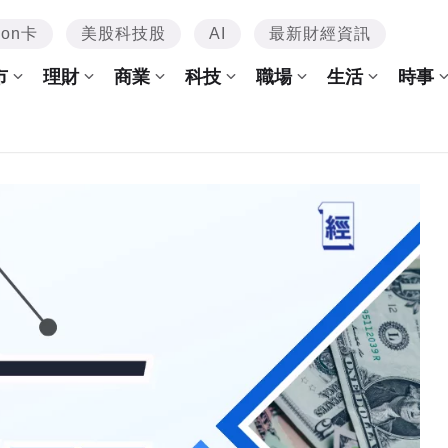
mon卡
美股科技股
AI
最新財經資訊
市
理財
商業
科技
職場
生活
時事