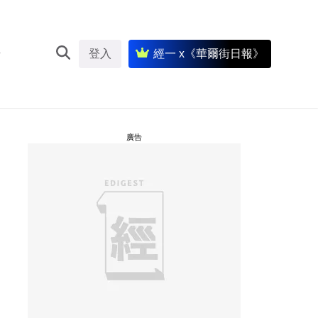
登入
經一 x《華爾街日報》
廣告