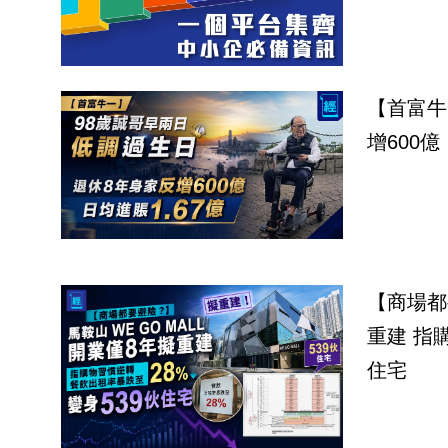
【首富牛
增600億
【商場都
重建 指
住宅