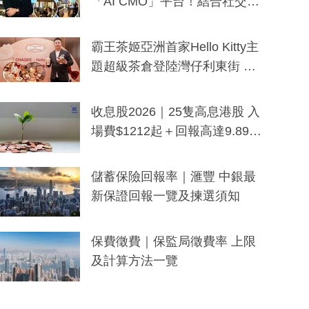
「AI CMO」平台！結合社交聆
聽與廣東話大模型 助中小企數
分鐘生成「貼地」宣傳短片
霸王茶姬亞洲首家Hello Kitty主
題超級茶倉登陸灣仔利東街 推
出首創「伯爵紅茶色」Hello Kitt
y及香港限定特調系列
收息股2026｜25隻高息港股 入
場費$1212起＋回報高達9.89
厘！持續更新
儲蓄保險回報率｜滙豐 中銀最
新保證回報一覽及揀選須知
保費徵費｜保監局徵費率 上限
及計算方法一覽