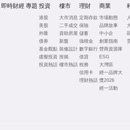
即時財經
專題
投資
樓市
理財
商業
港股
大市消息
定期存款
市場動態
美股
二手成交
保險
品牌故事
外匯
資助房屋
儲蓄
中小企
債券
新盤
強積金
創業指南
基金觀點
裝修設計
數字銀行
營商資源庫
虛擬投資
按揭
借貸
ESG
投資熱話
樓市熱話
稅務
大灣區
信用卡
經一品牌大
理財熱話
獎2026
經一活動