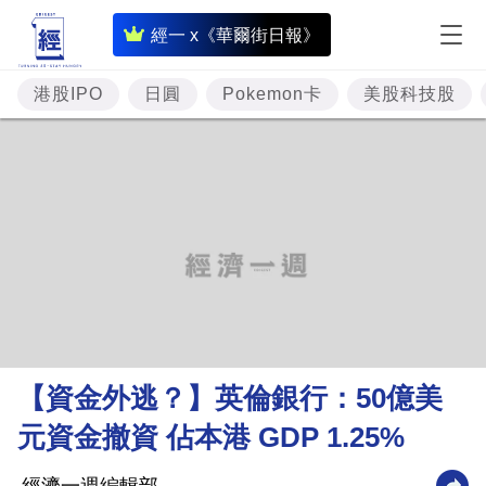
即
經一 x《華爾街日報》
時
財
港股IPO
日圓
Pokemon卡
美股科技股
經
專
題
投
資
樓
市
理
【資金外逃？】英倫銀行：50億美
財
元資金撤資 佔本港 GDP 1.25%
商
業