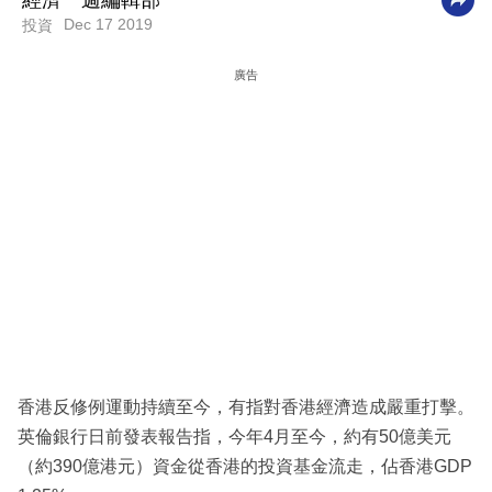
經濟一週編輯部
Dec 17 2019
投資
科
技
廣告
職
場
生
活
時
事
專
欄
訂
香港反修例運動持續至今，有指對香港經濟造成嚴重打擊。
閱
英倫銀行日前發表報告指，今年4月至今，約有50億美元
專
（約390億港元）資金從香港的投資基金流走，佔香港GDP
區