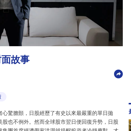
封面故事
資
者心驚膽顫，日股經歷了有史以來最嚴重的單日拋
美股也不例外。然而全球股市翌日便回復升勢，日股
睿集團首席經濟學家洪灝就提醒投資者冷靜應對，才