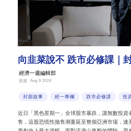
向韭菜說不 跌市必修課｜
經濟一週編輯部
Aug 9 2024
投資
封面故事
經一專欄
跌市必修課
投
近日「黑色星期一」全球股市暴跌，讓無數投資
售，這股恐慌性拋售潮蔓延至整個亞洲市場，連
更創史上最大漲幅。面對這過山車般的體驗，思