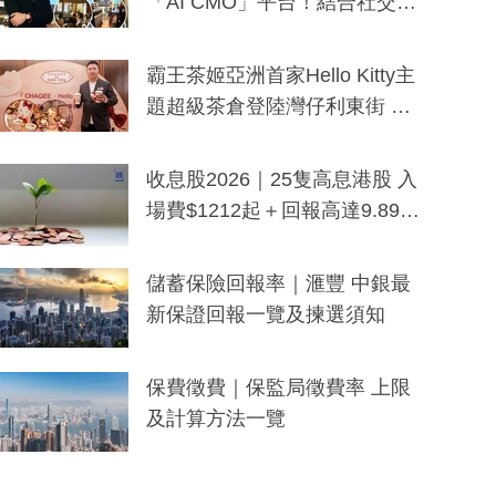
「AI CMO」平台！結合社交聆
聽與廣東話大模型 助中小企數
分鐘生成「貼地」宣傳短片
霸王茶姬亞洲首家Hello Kitty主
題超級茶倉登陸灣仔利東街 推
出首創「伯爵紅茶色」Hello Kitt
y及香港限定特調系列
收息股2026｜25隻高息港股 入
場費$1212起＋回報高達9.89
厘！持續更新
儲蓄保險回報率｜滙豐 中銀最
新保證回報一覽及揀選須知
保費徵費｜保監局徵費率 上限
及計算方法一覽