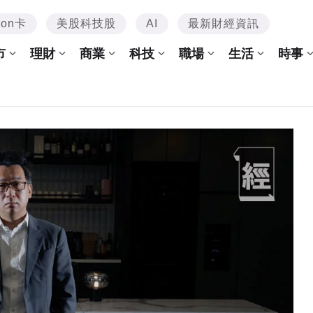
mon卡
美股科技股
AI
最新財經資訊
市
理財
商業
科技
職場
生活
時事