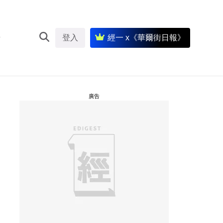
登入
經一 x《華爾街日報》
廣告