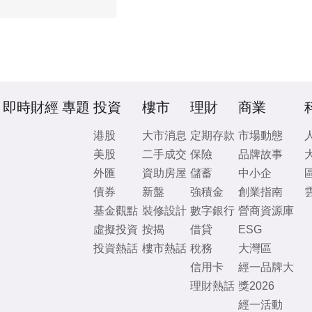
即時財經
專題
投資
樓市
理財
商業
港股
大市消息
定期存款
市場動態
美股
二手成交
保險
品牌故事
外匯
資助房屋
儲蓄
中小企
債券
新盤
強積金
創業指南
基金觀點
裝修設計
數字銀行
營商資源庫
虛擬投資
按揭
借貸
ESG
投資熱話
樓市熱話
稅務
大灣區
信用卡
經一品牌大
理財熱話
獎2026
經一活動