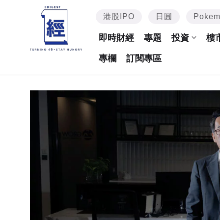
港股IPO
日圓
Poke
即時財經
專題
投資
樓
專欄
訂閱專區