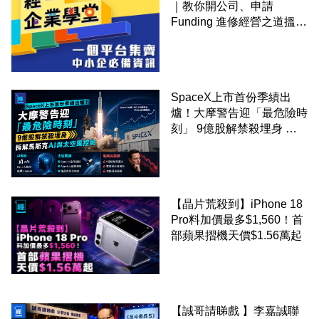
｜教你開公司、申請
Funding 進修經營之道搵大
錢！
SpaceX上市首份季績出
爐！大摩警告迎「最危險時
刻」 9億股解禁殺埋身 拆
解馬斯克AI與太空風控局
【晶片荒殺到】iPhone 18
Pro料加價最多$1,560！首
部蘋果摺機天價$1.56萬起
【誠哥請睇戲 】李嘉誠聯