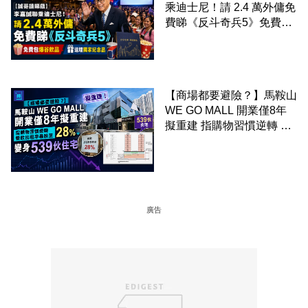
乘迪士尼！請 2.4 萬外傭免
費睇《反斗奇兵5》免費包
爆谷飲品 送埋獨家紀念品
【商場都要避險？】馬鞍山
WE GO MALL 開業僅8年
擬重建 指購物習慣逆轉 餐
飲出租率暴跌至 28% 變身
539伙住宅
廣告