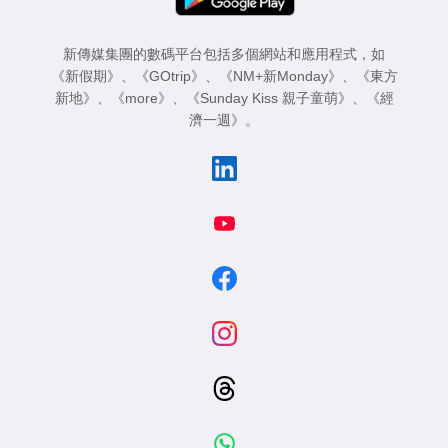
新傳媒集團的數碼平台包括多個網站和應用程式，如
《新假期》
、
《GOtrip》
、
《NM+新Monday》
、
《東方
新地》
、
《more》
、
《Sunday Kiss 親子童萌》
、
《經
濟一週》
。