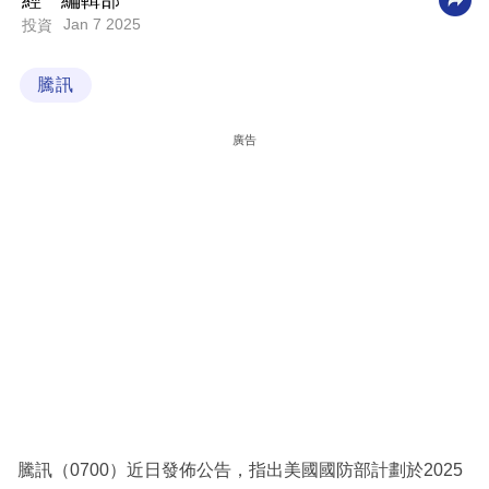
經一編輯部
Jan 7 2025
投資
科
技
騰訊
職
場
廣告
生
活
時
事
專
欄
訂
閱
專
騰訊（0700）近日發佈公告，指出美國國防部計劃於2025
區