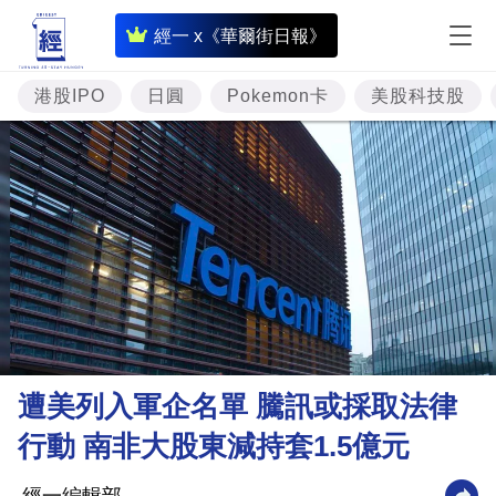
即
經一 x《華爾街日報》
時
財
港股IPO
日圓
Pokemon卡
美股科技股
經
專
題
投
資
樓
市
理
遭美列入軍企名單 騰訊或採取法律
財
行動 南非大股東減持套1.5億元
商
業