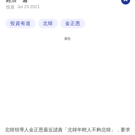
經濟一週
Jul 23 2021
投資
科
技
投資有道
北韓
金正恩
職
場
廣告
生
活
時
事
專
欄
訂
閱
專
北韓領導人金正恩最近譴責「北韓年輕人不夠北韓」，要求
區