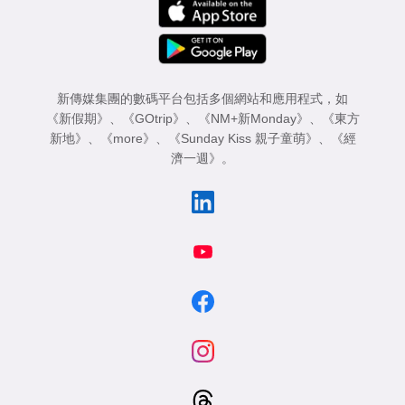
新傳媒集團的數碼平台包括多個網站和應用程式，如
《新假期》
、
《GOtrip》
、
《NM+新Monday》
、
《東方
新地》
、
《more》
、
《Sunday Kiss 親子童萌》
、
《經
濟一週》
。