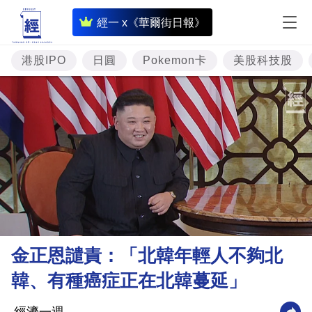
即
經一 x《華爾街日報》
時
財
港股IPO
日圓
Pokemon卡
美股科技股
經
專
題
投
資
樓
市
理
金正恩譴責：「北韓年輕人不夠北
財
韓、有種癌症正在北韓蔓延」
商
業