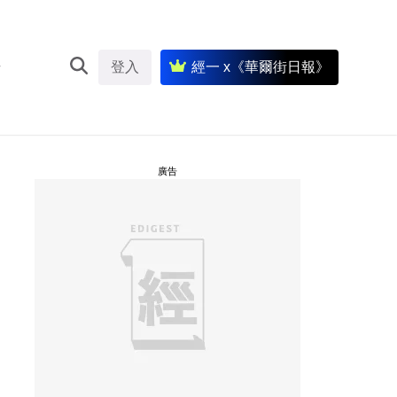
登入
經一 x《華爾街日報》
廣告