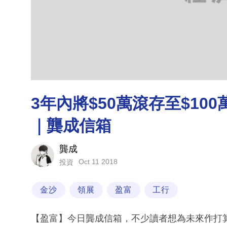
3年內將$50萬滾存至$10
｜龔成信箱
龔成
Oct 11 2018
投資
金沙
領展
盈富
工行
【盈富】今日龔成信箱，不少讀者想為未來作打