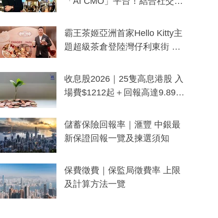
「AI CMO」平台！結合社交聆
聽與廣東話大模型 助中小企數
分鐘生成「貼地」宣傳短片
霸王茶姬亞洲首家Hello Kitty主
題超級茶倉登陸灣仔利東街 推
出首創「伯爵紅茶色」Hello Kitt
y及香港限定特調系列
收息股2026｜25隻高息港股 入
場費$1212起＋回報高達9.89
厘！持續更新
儲蓄保險回報率｜滙豐 中銀最
新保證回報一覽及揀選須知
保費徵費｜保監局徵費率 上限
及計算方法一覽