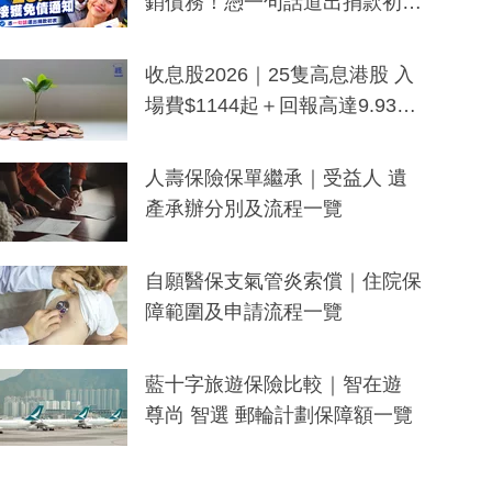
銷債務！憑一句話道出捐款初
衷：加州26萬人接獲免債通知、
一度被誤當詐騙手段
收息股2026｜25隻高息港股 入
場費$1144起＋回報高達9.93
厘！持續更新
人壽保險保單繼承｜受益人 遺
產承辦分別及流程一覽
自願醫保支氣管炎索償｜住院保
障範圍及申請流程一覽
藍十字旅遊保險比較｜智在遊
尊尚 智選 郵輪計劃保障額一覽