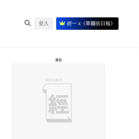
登入
經一 x《華爾街日報》
廣告