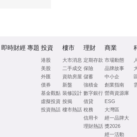
即時財經
專題
投資
樓市
理財
商業
港股
大市消息
定期存款
市場動態
美股
二手成交
保險
品牌故事
外匯
資助房屋
儲蓄
中小企
債券
新盤
強積金
創業指南
基金觀點
裝修設計
數字銀行
營商資源庫
虛擬投資
按揭
借貸
ESG
投資熱話
樓市熱話
稅務
大灣區
信用卡
經一品牌大
理財熱話
獎2026
經一活動