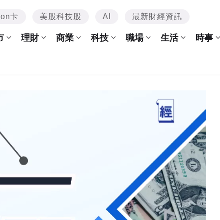
mon卡
美股科技股
AI
最新財經資訊
市
理財
商業
科技
職場
生活
時事