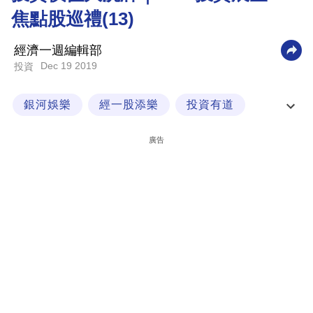
焦點股巡禮(13)
科
技
經濟一週編輯部
職
Dec 19 2019
投資
場
銀河娛樂
經一股添樂
投資有道
生
活
2020投資展望
廣告
時
事
專
欄
訂
閱
專
區