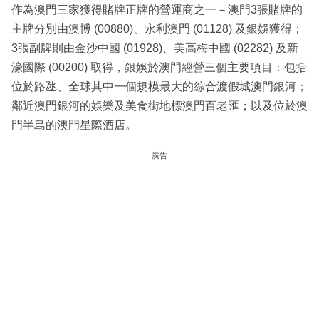
作為澳門三家獲得賭牌正牌的營運商之一－澳門3張賭牌的
主牌分別由澳博 (00880)、永利澳門 (01128) 及銀娛獲得；
3張副牌則由金沙中國 (01928)、美高梅中國 (02282) 及新
濠國際 (00200) 取得，銀娛於澳門經營三個主要項目：包括
位於路氹、全球其中一個規模最大的綜合渡假城澳門銀河；
鄰近澳門銀河的娛樂及美食街地標澳門百老匯；以及位於澳
門半島的澳門星際酒店。
廣告