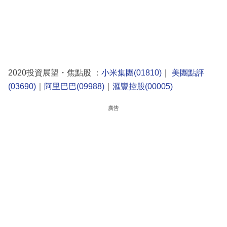
2020投資展望・焦點股 ：
小米集團(01810)
｜
美團點評
(03690)
｜
阿里巴巴(09988)
｜
滙豐控股(00005)
廣告