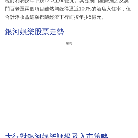
稅前利潤按年下跌12%至60億元。其餘澳門星際酒店及澳
門百老匯兩個項目雖然均錄得逼近100%的酒店入住率，但
合計淨收益總額都隨經濟下行而按年少5億元。
銀河娛樂股票走勢
廣告
大行對銀河娛樂評級及入市策略