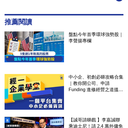
推薦閱讀
盤點今年首季環球強勢股｜
李聲揚專欄
中小企、初創必睇攻略合集
｜教你開公司、申請
Funding 進修經營之道搵大
錢！
【誠哥請睇戲 】李嘉誠聯
乘迪士尼！請 2.4 萬外傭免