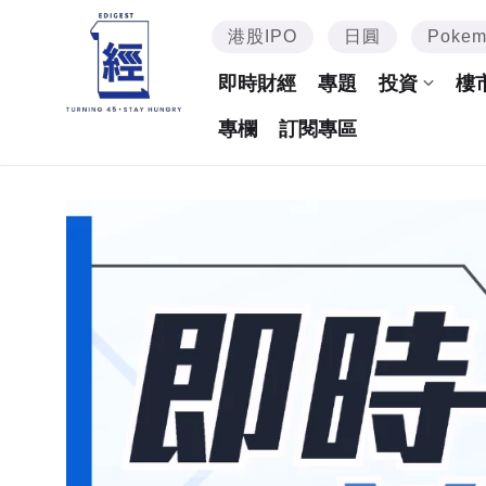
港股IPO
日圓
Poke
即時財經
專題
投資
樓
專欄
訂閱專區