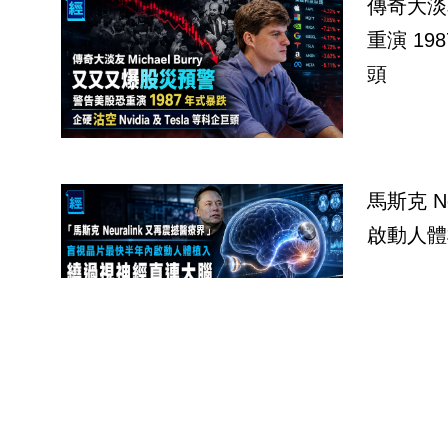
傳奇大淡友M
重演 198
頭
馬斯克 Neur
啟動人體
【晶片荒殺
蘋果摺機