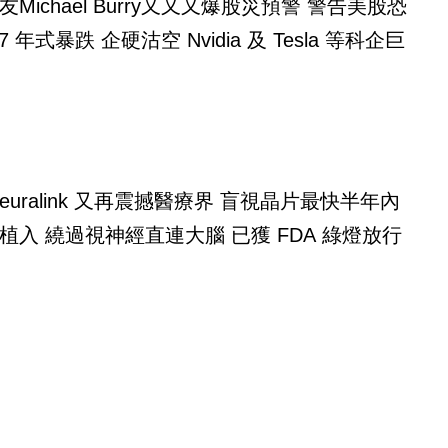
ichael Burry又又又爆股災預警 警告美股恐
7 年式暴跌 企硬沽空 Nvidia 及 Tesla 等科企巨
alink 又再震撼醫療界 盲視晶片最快半年內
植入 繞過視神經直連大腦 已獲 FDA 綠燈放行
到】iPhone 18 Pro料加價最多$1,560！首部
天價$1.56萬起