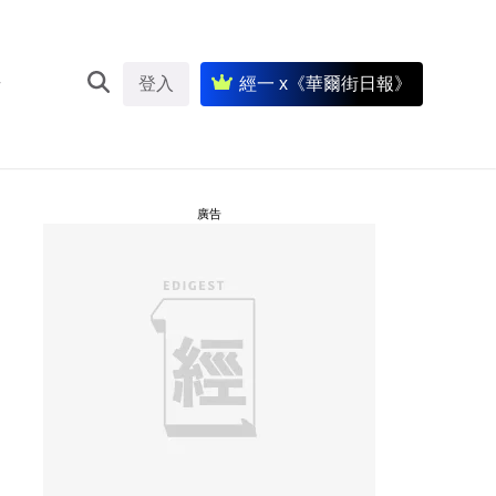
登入
經一 x《華爾街日報》
廣告