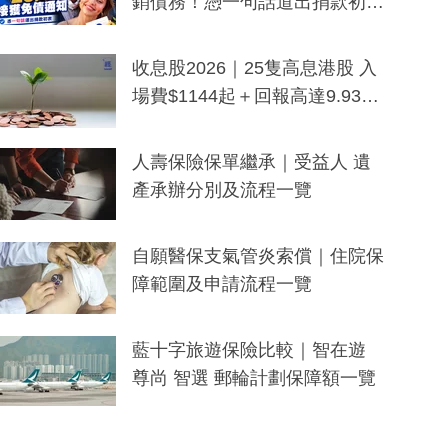
銷債務！憑一句話道出捐款初
衷：加州26萬人接獲免債通知、
一度被誤當詐騙手段
收息股2026｜25隻高息港股 入
場費$1144起＋回報高達9.93
厘！持續更新
人壽保險保單繼承｜受益人 遺
產承辦分別及流程一覽
自願醫保支氣管炎索償｜住院保
障範圍及申請流程一覽
藍十字旅遊保險比較｜智在遊
尊尚 智選 郵輪計劃保障額一覽