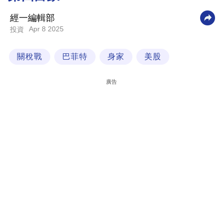
科
經一編輯部
技
Apr 8 2025
投資
職
關稅戰
巴菲特
身家
美股
場
生
廣告
活
時
事
專
欄
訂
閱
專
區