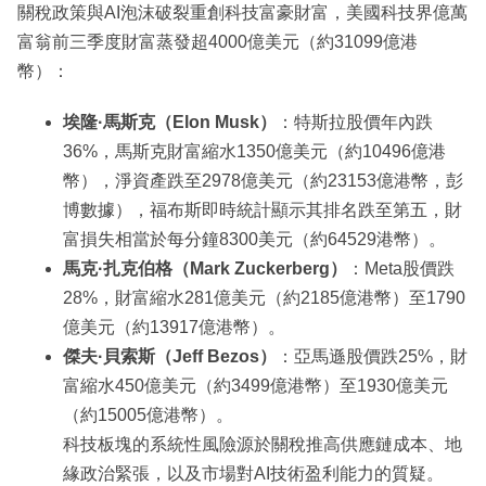
關稅政策與AI泡沫破裂重創科技富豪財富，美國科技界億萬
富翁前三季度財富蒸發超4000億美元（約31099億港
幣）：
埃隆·馬斯克（Elon Musk）
：特斯拉股價年內跌
36%，馬斯克財富縮水1350億美元（約10496億港
幣），淨資產跌至2978億美元（約23153億港幣，彭
博數據），福布斯即時統計顯示其排名跌至第五，財
富損失相當於每分鐘8300美元（約64529港幣）。
馬克·扎克伯格（Mark Zuckerberg）
：Meta股價跌
28%，財富縮水281億美元（約2185億港幣）至1790
億美元（約13917億港幣）。
傑夫·貝索斯（Jeff Bezos）
：亞馬遜股價跌25%，財
富縮水450億美元（約3499億港幣）至1930億美元
（約15005億港幣）。
科技板塊的系統性風險源於關稅推高供應鏈成本、地
緣政治緊張，以及市場對AI技術盈利能力的質疑。