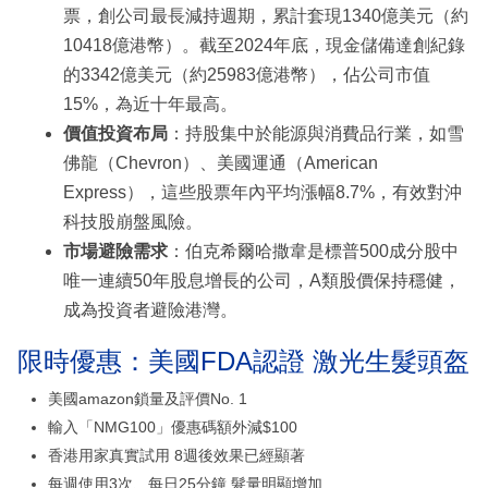
票，創公司最長減持週期，累計套現1340億美元（約
10418億港幣）。截至2024年底，現金儲備達創紀錄
的3342億美元（約25983億港幣），佔公司市值
15%，為近十年最高。
價值投資布局
：持股集中於能源與消費品行業，如雪
佛龍（Chevron）、美國運通（American
Express），這些股票年內平均漲幅8.7%，有效對沖
科技股崩盤風險。
市場避險需求
：伯克希爾哈撒韋是標普500成分股中
唯一連續50年股息增長的公司，A類股價保持穩健，
成為投資者避險港灣。
限時優惠：美國FDA認證 激光生髮頭盔
美國amazon鎖量及評價No. 1
輸入「NMG100」優惠碼額外減$100
香港用家真實試用 8週後效果已經顯著
每週使用3次、每日25分鐘 髮量明顯增加