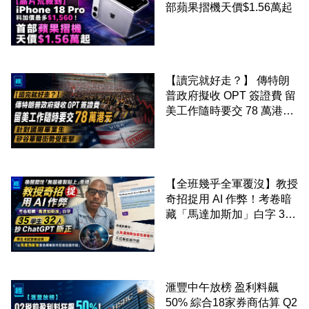
部蘋果摺機天價$1.56萬起
【讀完就好走？】 傳特朗
普政府擬收 OPT 簽證費 留
美工作隨時要交 78 萬港元
針對國際畢業生 矽谷華爾
街勢受衝擊
【全班幾乎全軍覆沒】教授
奇招捉用 AI 作弊！考卷暗
藏「馬達加斯加」白字 35
學生 32 人抄 ChatGPT 斷
正
滙豐中午放榜 盈利料飆
50% 綜合18家券商估算 Q2