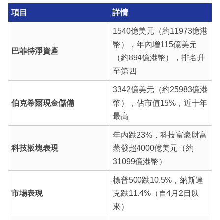
項目
詳情
1540億美元（約11973億港
幣），年內增115億美元
巴菲特淨資產
（約894億港幣），排名升
至第四
3342億美元（約25983億港
伯克希爾現金儲備
幣），佔市值15%，近十年
最高
年內跌23%，科技富豪財富
科技板塊表現
蒸發超4000億美元（約
31099億港幣）
標普500跌10.5%，納斯達
市場表現
克跌11.4%（自4月2日以
來）