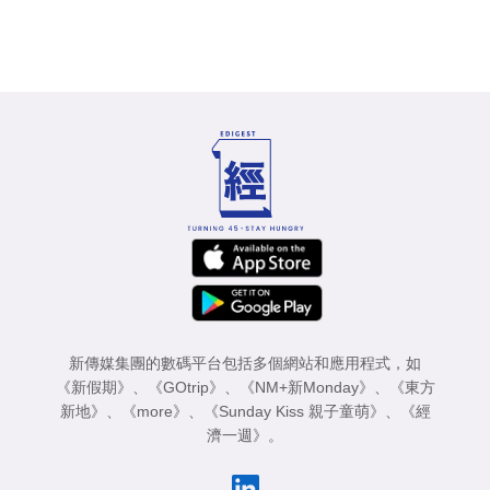
新傳媒集團的數碼平台包括多個網站和應用程式，如
《新假期》
、
《GOtrip》
、
《NM+新Monday》
、
《東方
新地》
、
《more》
、
《Sunday Kiss 親子童萌》
、
《經
濟一週》
。