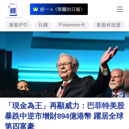
即
經一 x《華爾街日報》
時
財
港股IPO
日圓
Pokemon卡
美股科技股
經
專
題
投
資
樓
市
理
「現金為王」再顯威力：巴菲特美股
財
暴跌中逆市增財894億港幣 躍居全球
商
第四富豪
業