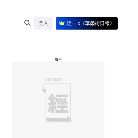
登入
經一 x《華爾街日報》
廣告