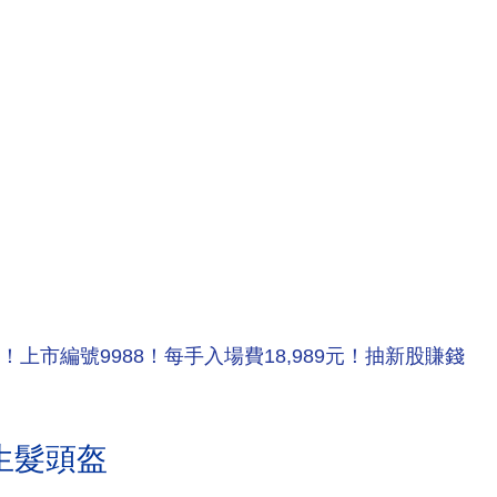
！上市編號9988！每手入場費18,989元！抽新股賺錢
生髮頭盔