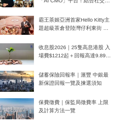
「AI CMO」平台！結合社交聆
聽與廣東話大模型 助中小企數
分鐘生成「貼地」宣傳短片
霸王茶姬亞洲首家Hello Kitty主
題超級茶倉登陸灣仔利東街 推
出首創「伯爵紅茶色」Hello Kitt
y及香港限定特調系列
收息股2026｜25隻高息港股 入
場費$1212起＋回報高達9.89
厘！持續更新
儲蓄保險回報率｜滙豐 中銀最
新保證回報一覽及揀選須知
保費徵費｜保監局徵費率 上限
及計算方法一覽