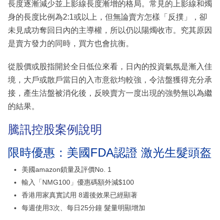
長度逐漸減少並上影線長度漸增的格局。常見的上影線和燭
身的長度比例為2:1或以上，但無論賣方怎樣「反撲」，卻
未見成功奪回日內的主導權，所以仍以陽燭收市。究其原因
是賣方發力的同時，買方也會抗衡。
從股價或股指開於全日低位來看，日內的投資氣氛是漸入佳
境，大戶或散戶當日的入市意欲均較強，令沽盤獲得充分承
接，產生沽盤被消化後，反映賣方一度出現的強勢無以為繼
的結果。
騰訊控股案例說明
限時優惠：美國FDA認證 激光生髮頭盔
美國amazon鎖量及評價No. 1
輸入「NMG100」優惠碼額外減$100
香港用家真實試用 8週後效果已經顯著
每週使用3次、每日25分鐘 髮量明顯增加