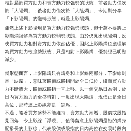
相對屬於買方動力和賣方動力較強勢的狀態，前者動力僅次
於「大陽燭」；後者動力僅次於「大陰燭」。今期則分享
「下影陽燭」的翻轉形態，就是上影陽燭。
雖然上述下影陽燭是買方動力較強勢狀態，但千萬不要將上
影陽燭誤解為買方動力較弱勢狀態。由於仍見出現陽燭，反
映買方動力相對賣方動力依然佔優，因此上影陽燭也應理解
為買方動力較強勢狀態，只是相對下影陽燭，優勢經已明顯
減少。
就形態而言，上影陽燭只有燭身和上影線兩部分，下影線則
是「缺席」，意味著股價或股指開於全日低位，繼而買方動
力不斷擴大，股價或股指一直上移。以一個交易日為例，於
日內買方動力的全盛時刻，一度出現大陽燭，現價正是全日
高位，那時連上影線亦是「缺席」。
不過，隨著買方盛勢不能維持，賣方動力漸增，股價或股指
見回落，令上影線「浮現」。值得留意上影陽燭是短的燭身
配搭長的上影線，代表股價或股指的日內高位在交易時段內