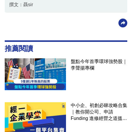
撰文：聶sir
推薦閱讀
盤點今年首季環球強勢股｜
李聲揚專欄
中小企、初創必睇攻略合集
｜教你開公司、申請
Funding 進修經營之道搵大
錢！