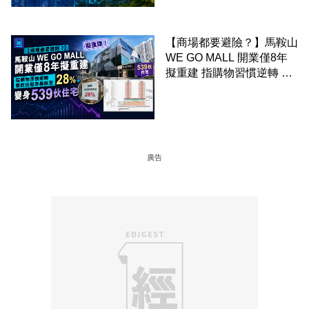
【商場都要避險？】馬鞍山
WE GO MALL 開業僅8年
擬重建 指購物習慣逆轉 餐
飲出租率暴跌至 28% 變身
539伙住宅
廣告