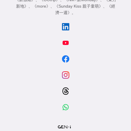
新地》
、
《more》
、
《Sunday Kiss 親子童萌》
、
《經
濟一週》
。