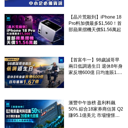
【晶片荒殺到】iPhone 18
Pro料加價最多$1,560！首
部蘋果摺機天價$1.56萬起
【首富牛一】98歲誠哥早
兩日低調過生日 退休8年身
家反增600億 日均進賬1.67
億
滙豐中午放榜 盈利料飆
50% 綜合18家券商估算 Q2
賺95.1億美元 市場憧憬重
啟20億美元回購 一文看清
三大業績焦點