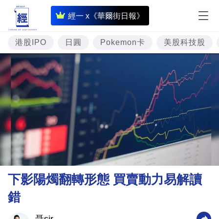
即
經一 x《華爾街日報》
時
財
港股IPO
日圓
Pokemon卡
美股科技股
經
專
題
投
資
樓
市
理
下影陽燭翻轉形態 買賣動力易解讀
財
錯
商
業