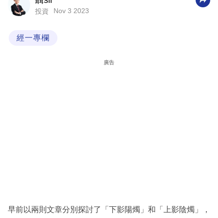
聶sir
Nov 3 2023
投資
科
技
經一專欄
職
場
廣告
生
活
時
事
專
欄
訂
閱
專
早前以兩則文章分別探討了「下影陽燭」和「上影陰燭」，
區