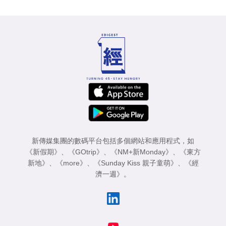
新傳媒集團的數碼平台包括多個網站和應用程式，如
《新假期》
、
《GOtrip》
、
《NM+新Monday》
、
《東方
新地》
、
《more》
、
《Sunday Kiss 親子童萌》
、
《經
濟一週》
。