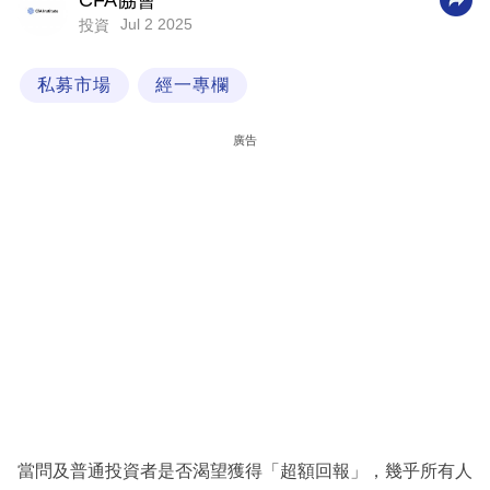
CFA協會
Jul 2 2025
投資
科
技
私募市場
經一專欄
職
場
廣告
生
活
時
事
專
欄
訂
閱
專
當問及普通投資者是否渴望獲得「超額回報」，幾乎所有人
區