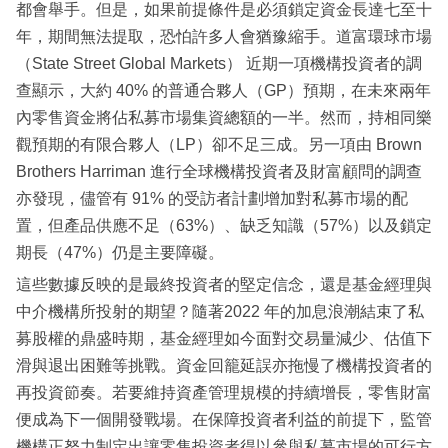
都會舉手。但是，如果前提條件是必須鎖定資金長達七至十
年，期間無法提取，恐怕許多人會猶豫縮手。道富環球市場
（State Street Global Markets） 近期一項機構投資者的調
查顯示，大約 40% 的普通合夥人（GP）預期，在未來兩年
內零售資金將佔私募市場集資總額的一半。然而，持相同樂
觀預期的有限合夥人（LP）卻不足三成。另一項由 Brown
Brothers Harriman 進行全球機構投資者及財富顧問的調查
亦發現，儘管有 91% 的受訪者計劃增加對私募市場的配
置，但產品供應不足（63%）、缺乏知識（57%）以及鎖定
期長（47%）仍是主要障礙。
這些數據反映的是最終投資者的堅定信念，還是基金經理與
中介機構所投射的期望？隨著2022 年的加息浪潮結束了私
募股權的鼎盛時期，基金經理如今面對交易量減少、估值下
滑與退出困難等挑戰。資金回籠延誤亦拖慢了機構投資者的
再投資節奏。若要維持資產管理規模的持續增長，零售財富
便成為下一個開發戰場。在保障投資者利益的前提下，監管
機構正努力制定出讓零售投資者得以參與私募市場的可行方