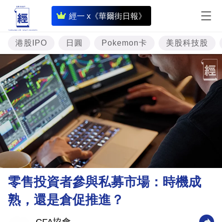
即
經一 x《華爾街日報》
時
財
港股IPO
日圓
Pokemon卡
美股科技股
經
專
題
投
資
樓
市
理
零售投資者參與私募市場：時機成
財
熟，還是倉促推進？
商
業