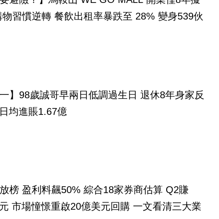
購物習慣逆轉 餐飲出租率暴跌至 28% 變身539伙
一】98歲誠哥早兩日低調過生日 退休8年身家反
 日均進賬1.67億
放榜 盈利料飆50% 綜合18家券商估算 Q2賺
億美元 市場憧憬重啟20億美元回購 一文看清三大業