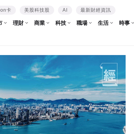
mon卡
美股科技股
AI
最新財經資訊
市
理財
商業
科技
職場
生活
時事