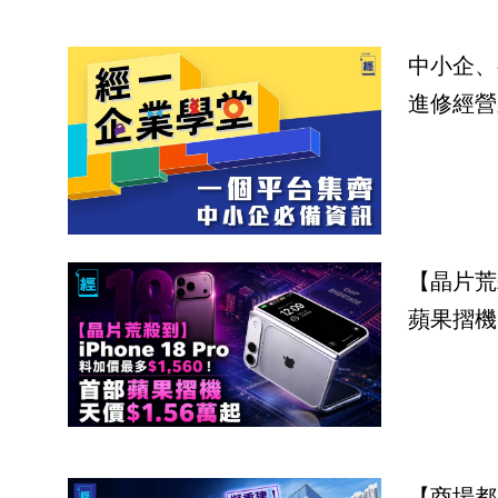
中小企、
進修經營
【晶片荒殺
蘋果摺機
【商場都