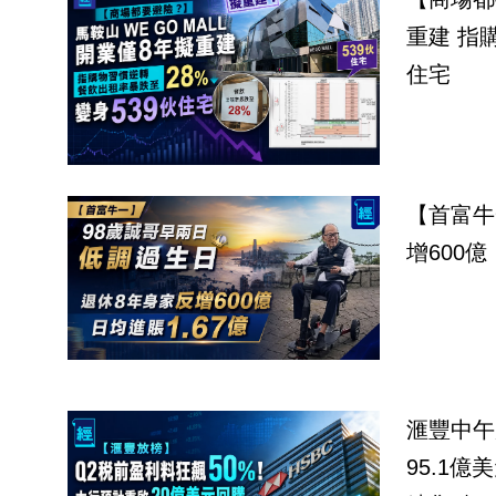
重建 指
住宅
【首富牛
增600億
滙豐中午
95.1