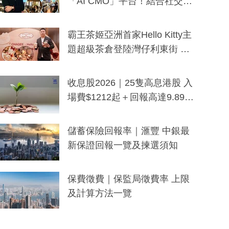
「AI CMO」平台！結合社交聆
聽與廣東話大模型 助中小企數
分鐘生成「貼地」宣傳短片
霸王茶姬亞洲首家Hello Kitty主
題超級茶倉登陸灣仔利東街 推
出首創「伯爵紅茶色」Hello Kitt
y及香港限定特調系列
收息股2026｜25隻高息港股 入
場費$1212起＋回報高達9.89
厘！持續更新
儲蓄保險回報率｜滙豐 中銀最
新保證回報一覽及揀選須知
保費徵費｜保監局徵費率 上限
及計算方法一覽