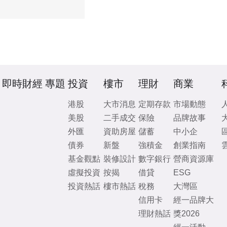
即時財經
專題
投資
樓市
理財
商業
港股
大市消息
定期存款
市場動態
美股
二手成交
保險
品牌故事
外匯
資助房屋
儲蓄
中小企
債券
新盤
強積金
創業指南
基金觀點
裝修設計
數字銀行
營商資源庫
虛擬投資
按揭
借貸
ESG
投資熱話
樓市熱話
稅務
大灣區
信用卡
經一品牌大
理財熱話
獎2026