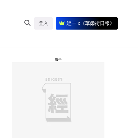
登入
經一 x《華爾街日報》
廣告