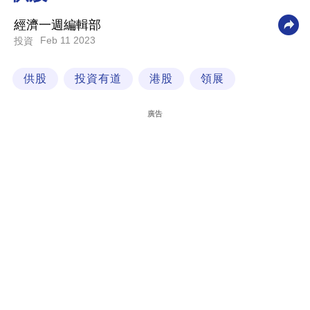
科
經濟一週編輯部
技
Feb 11 2023
投資
職
供股
投資有道
港股
領展
場
生
廣告
活
時
事
專
欄
訂
閱
專
區