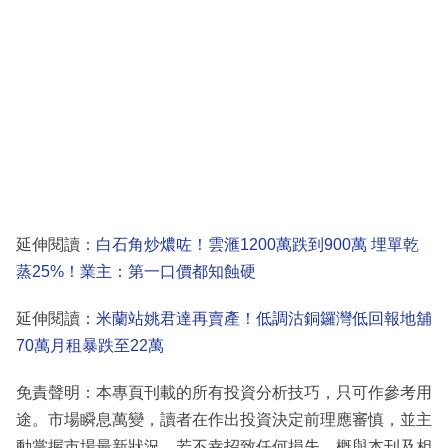
延伸閱讀：
白石角炒燶咗！雲滙1200萬跌到900萬 埋單乾
蒸25%！業主：第一口價都知蝕硬
延伸閱讀：
米蘭站姚君達再賣產！低調沽銅鑼灣低回報地舖
70萬月租暴跌至22萬
免責聲明：本專頁刊載的所有投資分析技巧，只可作參考用
途。市場瞬息萬變，讀者在作出投資決定前理應審慎，並主
動掌握市場最新狀況。若不幸招致任何損失，概與本刊及相