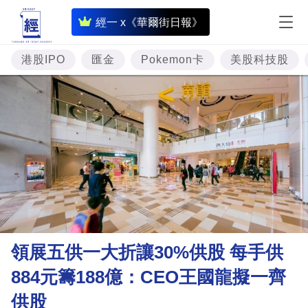
即
經一 x《華爾街日報》
時
財
港股IPO
匯金
Pokemon卡
美股科技股
經
專
題
投
資
樓
市
理
領展五供一大折讓30%供股 每手供
財
884元籌188億：CEO王國龍擬一齊
商
供股
業