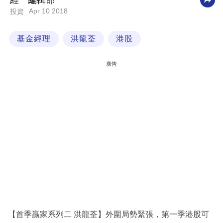
經一編輯部
Apr 10 2018
投資
科
技
基金經理
洪龍荃
港股
職
場
廣告
生
活
時
事
專
欄
訂
閱
專
【首季贏家系列二 洪龍荃】外圍局勢緊張，第一季港股可
區