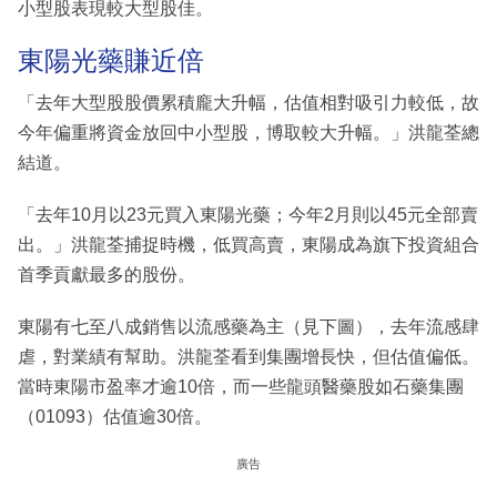
小型股表現較大型股佳。
東陽光藥賺近倍
「去年大型股股價累積龐大升幅，估值相對吸引力較低，故
今年偏重將資金放回中小型股，博取較大升幅。」洪龍荃總
結道。
「去年10月以23元買入東陽光藥；今年2月則以45元全部賣
出。」洪龍荃捕捉時機，低買高賣，東陽成為旗下投資組合
首季貢獻最多的股份。
東陽有七至八成銷售以流感藥為主（見下圖），去年流感肆
虐，對業績有幫助。洪龍荃看到集團增長快，但估值偏低。
當時東陽市盈率才逾10倍，而一些龍頭醫藥股如石藥集團
（01093）估值逾30倍。
廣告