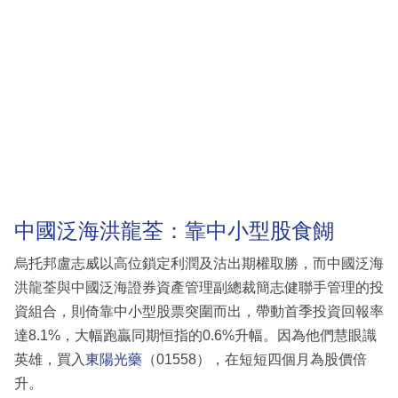
中國泛海洪龍荃：靠中小型股食餬
烏托邦盧志威以高位鎖定利潤及沽出期權取勝，而中國泛海
洪龍荃與中國泛海證券資產管理副總裁簡志健聯手管理的投
資組合，則倚靠中小型股票突圍而出，帶動首季投資回報率
達8.1%，大幅跑贏同期恒指的0.6%升幅。因為他們慧眼識
英雄，買入
東陽光藥
（01558），在短短四個月為股價倍
升。