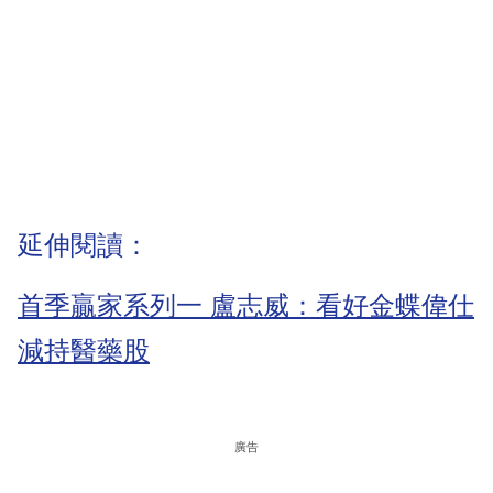
延伸閱讀：
首季贏家系列一 盧志威：看好金蝶偉仕
減持醫藥股
廣告