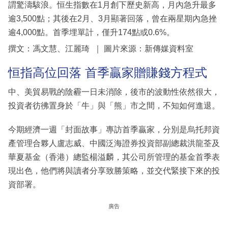
謂驚濤駭浪。恒生指數在1月創下歷史新高，月內急升最多
逾3,500點；其後在2月、3月顯著回落，曾在兩星期內急挫
逾4,000點。首季埋單計，僅升174點或0.6%。
撰文：馮文慧、江麗琦 ｜ 圖片來源：新傳媒資料室
恒指高位回落 首季贏家贈賺錢方程式
中、美貿易戰的陰霾一日未消除，後市的波動性依然很大，
投資者彷彿置身於「牛」與「熊」市之間，不知如何進退。
今期經濟一週「封面故事」專訪首季贏家，分別是烏托邦資
產管理合夥人盧志威、中國泛海證券投資部副總裁洪龍荃及
華夏基金（香港）總監楊溢麟，其公司所管理的基金首季表
現出色，他們將與讀者分享致勝策略，並交代緊接下來的投
資部署。
廣告