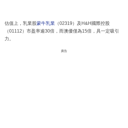
估值上，乳業股
蒙牛乳業
（02319）及H&H國際控股
（01112）市盈率逾30倍，而澳優僅為15倍，具一定吸引
力。
廣告