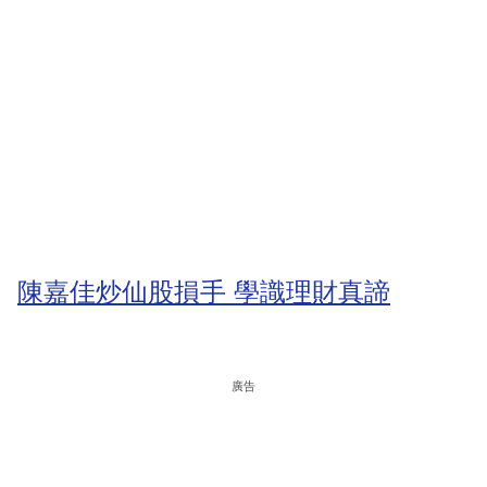
陳嘉佳炒仙股損手 學識理財真諦
廣告