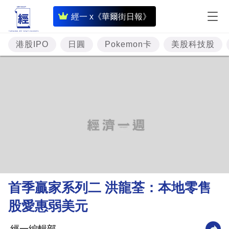
即
經一 x《華爾街日報》
時
財
港股IPO
日圓
Pokemon卡
美股科技股
經
專
題
投
資
樓
市
理
首季贏家系列二 洪龍荃：本地零售
財
股愛惠弱美元
商
業