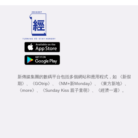
新傳媒集團的數碼平台包括多個網站和應用程式，如
《新假
期》
、
《GOtrip》
、
《NM+新Monday》
、
《東方新地》
、
《more》
、
《Sunday Kiss 親子童萌》
、
《經濟一週》
。