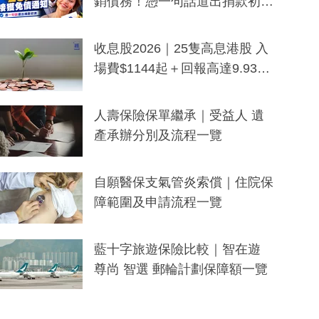
銷債務！憑一句話道出捐款初
衷：加州26萬人接獲免債通知、
一度被誤當詐騙手段
收息股2026｜25隻高息港股 入
場費$1144起＋回報高達9.93
厘！持續更新
人壽保險保單繼承｜受益人 遺
產承辦分別及流程一覽
自願醫保支氣管炎索償｜住院保
障範圍及申請流程一覽
藍十字旅遊保險比較｜智在遊
尊尚 智選 郵輪計劃保障額一覽