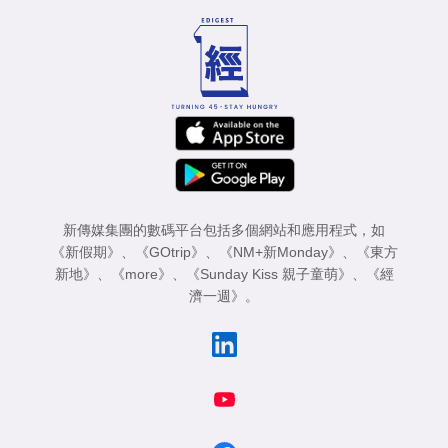
新傳媒集團的數碼平台包括多個網站和應用程式，如
《新假期》
、
《GOtrip》
、
《NM+新Monday》
、
《東方
新地》
、
《more》
、
《Sunday Kiss 親子童萌》
、
《經
濟一週》
。