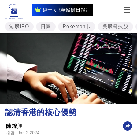
即
經一 x《華爾街日報》
時
財
港股IPO
日圓
Pokemon卡
美股科技股
經
專
題
投
資
樓
市
理
認清香港的核心優勢
財
商
陳錦興
Jan 2 2024
投資
業