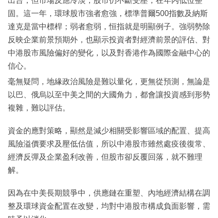
出台，但市場反應冷淡，股市仍不斷受壓，在年內低位整
固。這一年，環球股市強者愈強，標準普爾500指數及納斯
達克是當中標桿；弱者愈弱，恒指就是明顯例子。強弱勢除
反映企業前景預期外，也顯示投資者對經濟前景的評估、對
中港股市風險偏好的變化，以及對香港作為國際金融中心的
信心。
毫無疑問，地緣政治風險是難以量化，更無從預測，無論是
以巴、俄烏以至中美之間的大國角力，都會讓投資感到形勢
複雜，難以評估。
資金的應對策略，顯然是減少相關受影響區域的配置、提高
風險溢價要求及壓低估值，所以中港股市雖然處疫後復常、
經濟反彈及企業盈利改善，但股市卻反覆回落，就不難理
解。
因為在中美長期競爭中，供應鏈在重塑、內地經濟結構在調
整及環球資金配置在改變，均對中港股市構成負面影響，需