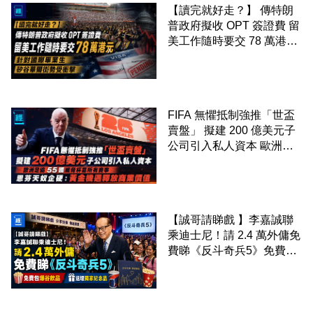
【讀完就好走？】 傳特朗
普政府擬收 OPT 簽證費 留
美工作隨時要交 78 萬港元
針對國際畢業生 矽谷華爾
街勢受衝擊
FIFA 無懼抵制強推「世盃
賣盤」 擬建 200 億美元子
公司引入私人資本 歐洲足
協 55 國威脅杯葛所有賽事
恩芬天奴企硬：黃金機遇釋
放商業價值
【誠哥請睇戲 】李嘉誠聯
乘迪士尼！請 2.4 萬外傭免
費睇《反斗奇兵5》免費包
爆谷飲品 送埋獨家紀念品