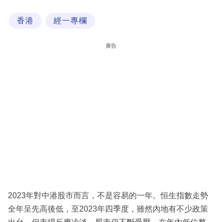
科
香港
經一專欄
技
職
廣告
場
生
活
時
事
專
欄
訂
閱
2023年對中港股市而言，不是容易的一年。恒生指數走勢
專
全年呈先高後低，至2023年四季度，雖然內地有不少政策
區