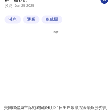
經一編輯部
Jun 25 2025
投資
科
技
減息
通脹
鮑威爾
職
場
廣告
生
活
時
事
專
欄
訂
閱
專
美國聯儲局主席鮑威爾於6月24日出席眾議院金融服務委員
區