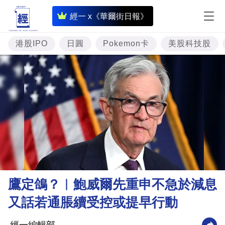
即
經一 x《華爾街日報》
時
財
港股IPO
日圓
Pokemon卡
美股科技股
經
專
題
投
資
樓
市
理
鷹定鴿？︳鮑威爾先重申不急於減息
財
又話若通脹續受控或提早行動
商
業