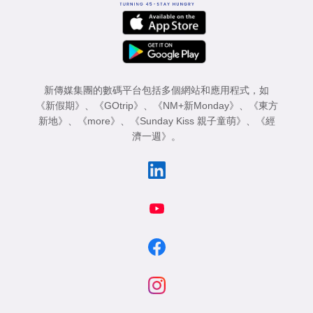
新傳媒集團的數碼平台包括多個網站和應用程式，如
《新假期》
、
《GOtrip》
、
《NM+新Monday》
、
《東方
新地》
、
《more》
、
《Sunday Kiss 親子童萌》
、
《經
濟一週》
。