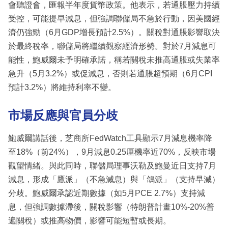
會聽證會，匯報半年度貨幣政策。他表示，若通脹壓力持續
受控，可能提早減息，但強調聯儲局不急於行動，因美國經
濟仍強勁（6月GDP增長預計2.5%）。關稅對通脹影響取決
於最終稅率，聯儲局將繼續觀察經濟形勢。對於7月減息可
能性，鮑威爾未予明確承諾，稱若關稅未推高通脹或失業率
急升（5月3.2%）或促減息，否則若通脹超預期（6月CPI
預計3.2%）將維持利率不變。
市場反應與官員分歧
鮑威爾講話後，芝商所FedWatch工具顯示7月減息機率降
至18%（前24%），9月減息0.25厘機率近70%，反映市場
觀望情緒。與此同時，聯儲局理事沃勒及鮑曼近日支持7月
減息，形成「鷹派」（不急減息）與「鴿派」（支持早減）
分歧。鮑威爾承認近期數據（如5月PCE 2.7%）支持減
息，但強調數據滯後，關稅影響（特朗普計畫10%-20%普
遍關稅）或推高物價，影響可能短暫或長期。