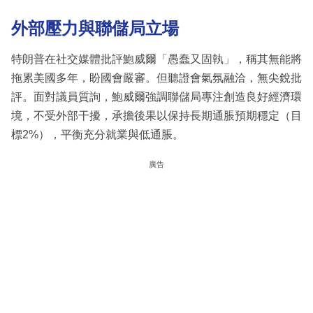
外部壓力與聯儲局立場
特朗普在社交媒體批評鮑威爾「愚蠢又固執」，稱其無能將
拖累美國多年，盼國會嚴審。但聽證會氣氛融洽，無尖銳批
評。面對議員質詢，鮑威爾強調聯儲局專注創造良好經濟環
境，不受外部干擾，承擔後果以保持長期通脹預期穩定（目
標2%），平衡充分就業與低通脹。
廣告