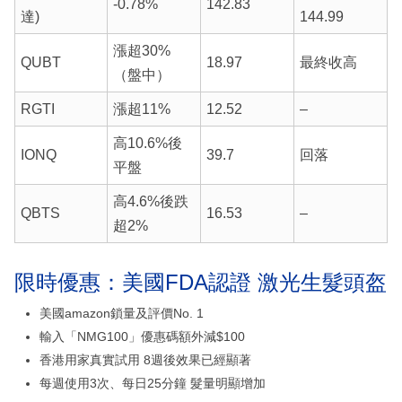
-0.78%
142.83
達)
144.99
漲超30%
QUBT
18.97
最終收高
（盤中）
RGTI
漲超11%
12.52
–
高10.6%後
IONQ
39.7
回落
平盤
高4.6%後跌
QBTS
16.53
–
超2%
限時優惠：美國FDA認證 激光生髮頭盔
美國amazon鎖量及評價No. 1
輸入「NMG100」優惠碼額外減$100
香港用家真實試用 8週後效果已經顯著
每週使用3次、每日25分鐘 髮量明顯增加