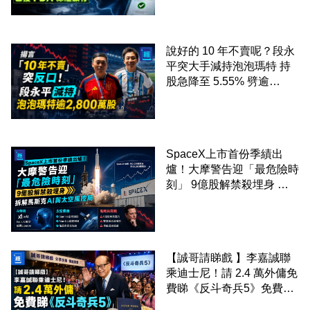
放行
說好的 10 年不賣呢？段永
平突大手減持泡泡瑪特 持
股急降至 5.55% 劈逾
2,800 萬股 4月才入局 上月
剛向網民派定心丸
SpaceX上市首份季績出
爐！大摩警告迎「最危險時
刻」 9億股解禁殺埋身 拆
解馬斯克AI與太空風控局
【誠哥請睇戲 】李嘉誠聯
乘迪士尼！請 2.4 萬外傭免
費睇《反斗奇兵5》免費包
爆谷飲品 送埋獨家紀念品