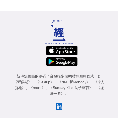
新傳媒集團的數碼平台包括多個網站和應用程式，如
《新假期》
、
《GOtrip》
、
《NM+新Monday》
、
《東方
新地》
、
《more》
、
《Sunday Kiss 親子童萌》
、
《經
濟一週》
。