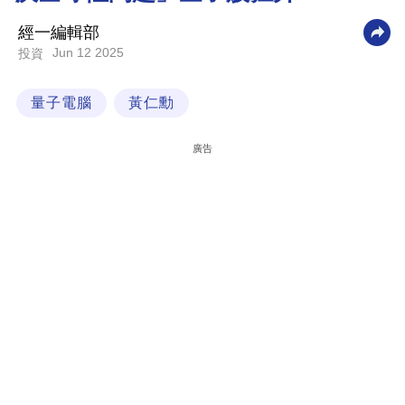
科
經一編輯部
技
Jun 12 2025
投資
職
量子電腦
黃仁勳
場
生
廣告
活
時
事
專
欄
訂
閱
專
區