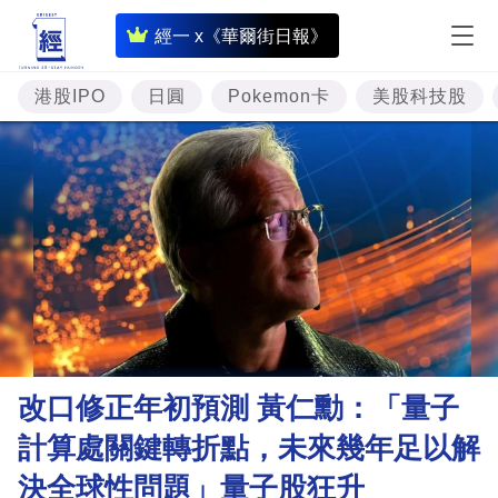
即
經一 x《華爾街日報》
時
財
港股IPO
日圓
Pokemon卡
美股科技股
經
專
題
投
資
樓
市
理
改口修正年初預測 黃仁勳：「量子
財
計算處關鍵轉折點，未來幾年足以解
商
決全球性問題」量子股狂升
業