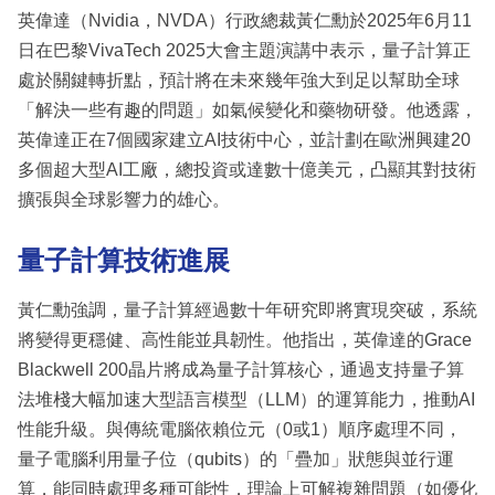
英偉達（Nvidia，NVDA）行政總裁黃仁勳於2025年6月11
日在巴黎VivaTech 2025大會主題演講中表示，量子計算正
處於關鍵轉折點，預計將在未來幾年強大到足以幫助全球
「解決一些有趣的問題」如氣候變化和藥物研發。他透露，
英偉達正在7個國家建立AI技術中心，並計劃在歐洲興建20
多個超大型AI工廠，總投資或達數十億美元，凸顯其對技術
擴張與全球影響力的雄心。
量子計算技術進展
黃仁勳強調，量子計算經過數十年研究即將實現突破，系統
將變得更穩健、高性能並具韌性。他指出，英偉達的Grace
Blackwell 200晶片將成為量子計算核心，通過支持量子算
法堆棧大幅加速大型語言模型（LLM）的運算能力，推動AI
性能升級。與傳統電腦依賴位元（0或1）順序處理不同，
量子電腦利用量子位（qubits）的「疊加」狀態與並行運
算，能同時處理多種可能性，理論上可解複雜問題（如優化