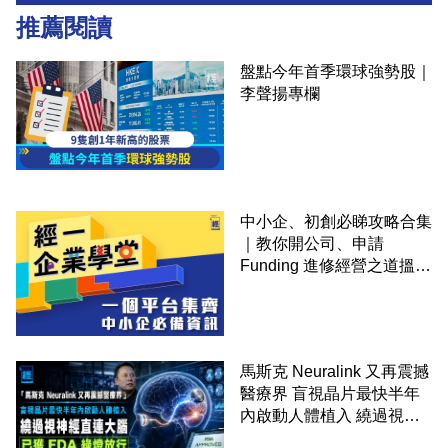
推薦閱讀
盤點今年首季環球強勢股｜
李聲揚專欄
中小企、初創必睇攻略合集
｜教你開公司、申請
Funding 進修經營之道搵大
錢！
馬斯克 Neuralink 又再震撼
醫療界 盲視晶片最快半年
內啟動人體植入 繞過視神
經直連大腦 已獲 FDA 綠燈