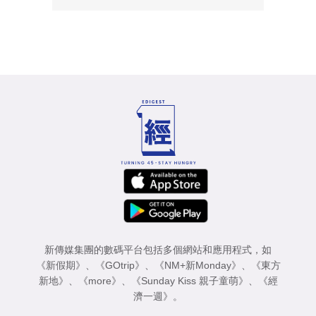
新傳媒集團的數碼平台包括多個網站和應用程式，如
《新假期》
、
《GOtrip》
、
《NM+新Monday》
、
《東方
新地》
、
《more》
、
《Sunday Kiss 親子童萌》
、
《經
濟一週》
。