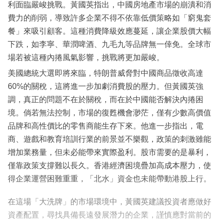
利面臨嚴峻挑戰。黃國英指出，中國房地產市場的崩潰和消
費力的削弱，導致許多企業不得不依靠低價策略如「窮鬼套
餐」來吸引顧客。這種消費降級效應蔓延，讓企業股價大幅
下跌，如李寧、華潤啤酒、九毛九等品牌無一倖免。全球市
場若被這種內捲風氣影響，挑戰將更加嚴峻。
美國總統大選即將來臨，特朗普威脅對中國商品徵收高達
60%的關稅，這將進一步加劇消費股的壓力。但黃國英強
調，真正的問題不在於關稅，而在於中國能否解決內捲困
境。倘若無法控制，市場的復甦機會渺茫，僅有少數高價值
品牌和高性價比的零售商能生存下來。他進一步指出，電
商、遊戲和教育培訓行業的前景並不樂觀，政策的刺激雖能
增加業務量，但未必能帶來實際盈利。股市需要的是暴利，
僅靠政策支撐難以長久。香港經濟困境疊加高成本壓力，使
得企業運營困難重重，「北水」資金也未能帶動港股上行。
在這場「大洗牌」的市場環境中，黃國英建議投資者應做好
資產配置，尋找具備長遠發展潛力的企業，謹慎應對當前的