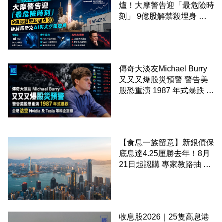
爐！大摩警告迎「最危險時
刻」 9億股解禁殺埋身 拆
解馬斯克AI與太空風控局
傳奇大淡友Michael Burry
又又又爆股災預警 警告美
股恐重演 1987 年式暴跌 企
硬沽空 Nvidia 及 Tesla 等
科企巨頭
【食息一族留意】新銀債保
底息達4.25厘勝去年！8月
21日起認購 專家教路抽 20
至 30 手 鎖定三年高息
收息股2026｜25隻高息港