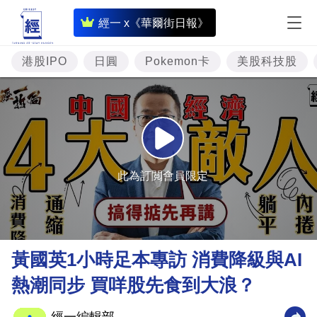
即
經一 x《華爾街日報》
時
財
港股IPO
日圓
Pokemon卡
美股科技股
經
專
題
投
資
此為訂閲會員限定
樓
市
理
黃國英1小時足本專訪 消費降級與AI
財
熱潮同步 買咩股先食到大浪？
商
業