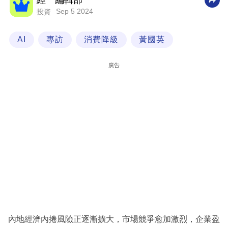
經一編輯部
Sep 5 2024
投資
科
技
AI
專訪
消費降級
黃國英
職
場
廣告
生
活
時
事
專
欄
訂
閱
專
內地經濟內捲風險正逐漸擴大，市場競爭愈加激烈，企業盈
區