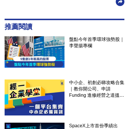
推薦閱讀
盤點今年首季環球強勢股｜
李聲揚專欄
中小企、初創必睇攻略合集
｜教你開公司、申請
Funding 進修經營之道搵大
錢！
SpaceX上市首份季績出