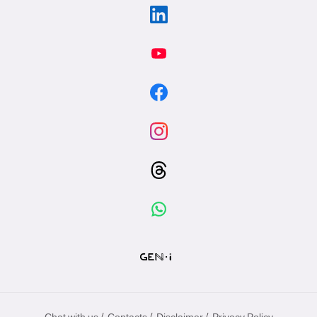
/
/
/
Chat with us
Contacts
Disclaimer
Privacy Policy