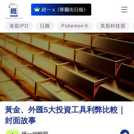
即
經一 x《華爾街日報》
時
財
港股IPO
日圓
Pokemon卡
美股科技股
經
專
題
投
資
樓
市
理
黃金、外匯5大投資工具利弊比較｜
財
封面故事
商
業