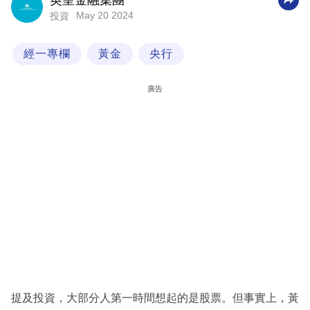
英皇金融集團
May 20 2024
投資
科
技
經一專欄
黃金
央行
職
場
廣告
生
活
時
事
專
欄
訂
閱
專
提及投資，大部分人第一時間想起的是股票。但事實上，黃
區