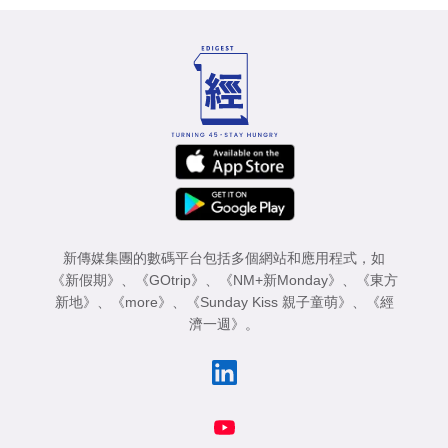
新傳媒集團的數碼平台包括多個網站和應用程式，如
《新假期》
、
《GOtrip》
、
《NM+新Monday》
、
《東方
新地》
、
《more》
、
《Sunday Kiss 親子童萌》
、
《經
濟一週》
。