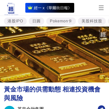
即
經一 x《華爾街日報》
時
財
港股IPO
日圓
Pokemon卡
美股科技股
經
專
題
投
資
樓
市
理
黃金市場的供需動態 相連投資機會
財
與風險
商
業