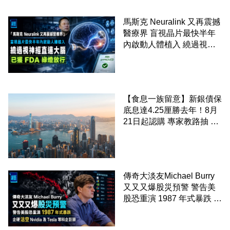
馬斯克 Neuralink 又再震撼
醫療界 盲視晶片最快半年
內啟動人體植入 繞過視神
經直連大腦 已獲 FDA 綠燈
放行
【食息一族留意】新銀債保
底息達4.25厘勝去年！8月
21日起認購 專家教路抽 20
至 30 手 鎖定三年高息
傳奇大淡友Michael Burry
又又又爆股災預警 警告美
股恐重演 1987 年式暴跌 企
硬沽空 Nvidia 及 Tesla 等
科企巨頭