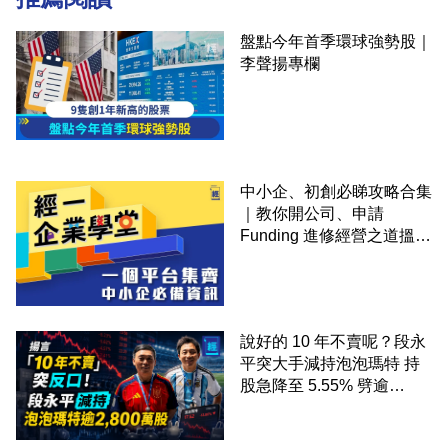
盤點今年首季環球強勢股｜
李聲揚專欄
中小企、初創必睇攻略合集
｜教你開公司、申請
Funding 進修經營之道搵大
錢！
說好的 10 年不賣呢？段永
平突大手減持泡泡瑪特 持
股急降至 5.55% 劈逾
2,800 萬股 4月才入局 上月
剛向網民派定心丸