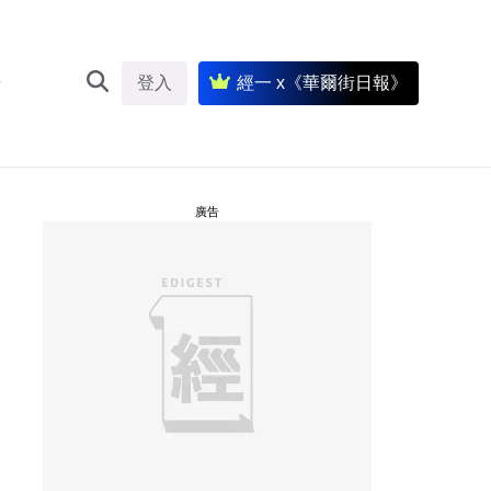
登入
經一 x《華爾街日報》
廣告