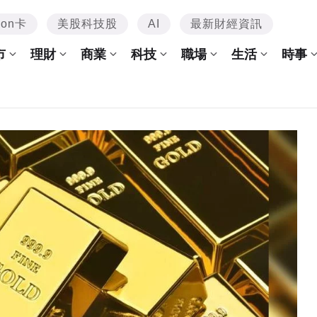
mon卡
美股科技股
AI
最新財經資訊
市
理財
商業
科技
職場
生活
時事