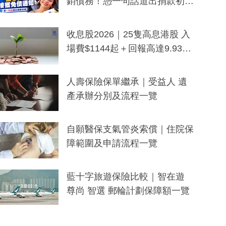
銷債務！憑一句話道出捐款初
衷：加州26萬人接獲免債通知、
一度被誤當詐騙手段
收息股2026｜25隻高息港股 入
場費$1144起＋回報高達9.93
厘！持續更新
人壽保險保單繼承｜受益人 遺
產承辦分別及流程一覽
自願醫保支氣管炎索償｜住院保
障範圍及申請流程一覽
藍十字旅遊保險比較｜智在遊
尊尚 智選 郵輪計劃保障額一覽