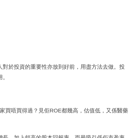
人對於投資的重要性亦放到好前，用盡方法去做。投
用。
)依家買唔買得過？見佢ROE都幾高，估值低，又係醫藥
增長，加上頗高的股本回報率，而最吸引係佢市盈率