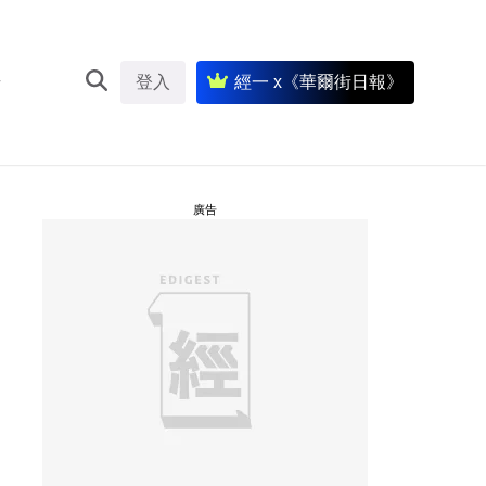
登入
經一 x《華爾街日報》
廣告