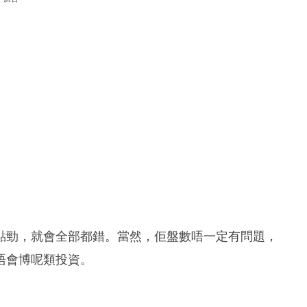
點勁，就會全部都錯。當然，佢盤數唔一定有問題，
唔會博呢類投資。