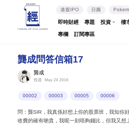
港股IPO
日圓
Poke
即時財經
專題
投資
樓
專欄
訂閱專區
龔成問答信箱17
龔成
May 24 2016
投資
00002
00003
00005
00006
問：龔SIR，我真係好想上你的股票班，我知你
收費的確有啲貴，我呢一刻唔夠錢比，但我又想