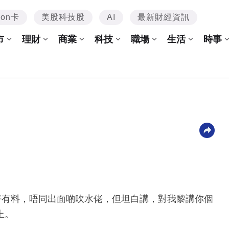
mon卡
美股科技股
AI
最新財經資訊
市
理財
商業
科技
職場
生活
時事
好有料，唔同出面啲吹水佬，但坦白講，對我黎講你個
上。