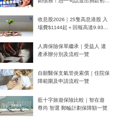
銷債務！憑一句話道出捐款初
衷：加州26萬人接獲免債通知、
一度被誤當詐騙手段
收息股2026｜25隻高息港股 入
場費$1144起＋回報高達9.93
厘！持續更新
人壽保險保單繼承｜受益人 遺
產承辦分別及流程一覽
自願醫保支氣管炎索償｜住院保
障範圍及申請流程一覽
藍十字旅遊保險比較｜智在遊
尊尚 智選 郵輪計劃保障額一覽