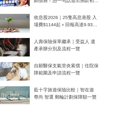
銷債務！憑一句話道出捐款初
衷：加州26萬人接獲免債通知、
一度被誤當詐騙手段
收息股2026｜25隻高息港股 入
場費$1144起＋回報高達9.93
厘！持續更新
人壽保險保單繼承｜受益人 遺
產承辦分別及流程一覽
自願醫保支氣管炎索償｜住院保
障範圍及申請流程一覽
藍十字旅遊保險比較｜智在遊
尊尚 智選 郵輪計劃保障額一覽