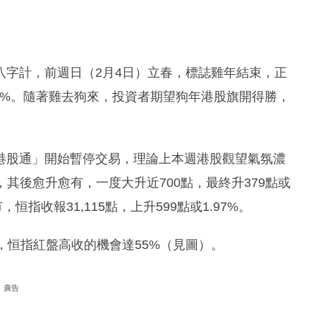
八字計，前週日（2月4日）立春，標誌雞年結束，正
2.2%。隨著雞去狗來，投資者期望狗年港股旗開得勝，
港股通」開始暫停交易，理論上本週港股觀望氣氛濃
，其後愈升愈有，一度大升近700點，最終升379點或
，恒指收報31,115點，上升599點或1.97%。
，恒指紅盤高收的機會達55%（見圖）。
廣告