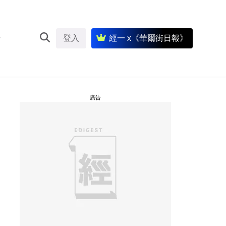
登入
經一 x《華爾街日報》
廣告