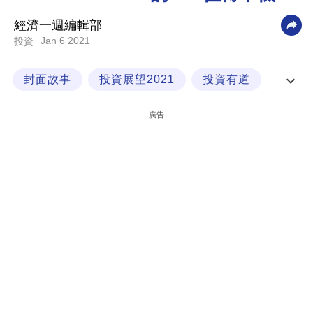
科
經濟一週編輯部
技
Jan 6 2021
投資
職
封面故事
投資展望2021
投資有道
場
美股
生
廣告
活
時
事
專
欄
訂
閱
專
區