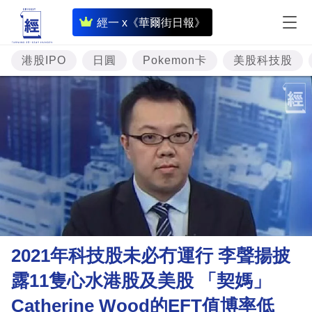
即
經一 x《華爾街日報》
時
財
港股IPO
日圓
Pokemon卡
美股科技股
經
專
題
投
資
樓
市
理
2021年科技股未必冇運行 李聲揚披
財
露11隻心水港股及美股 「契媽」
商
Catherine Wood的EFT值博率低
業