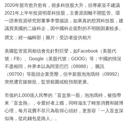
2020年股市愈升愈有，很多科技股大升，但專家並不建議
2021年上半年投資明星科技股，主要原因離不開監管。環
一證券投資研究部董事李聲揚說，如果真的想買科技股，建
議買美國的二線科企，因中國科企面對的不明朗因素較多。
撰文：經一編輯部｜圖片：受訪者提供相片
美國監管當局相信會先針對巨擘，如Facebook（美股代
號：FB）、Google（美股代號：GOOG）等；中國的情況
不盡相同，外界本以為阿里巴巴（09988）、騰訊
（00700）等龍頭企業受壓，但半新股泡泡瑪特（09992）
突然遭官媒狠批，監管範圍或較預期更廣。
市值約1,000億人民幣的「盲盒第一股」泡泡瑪特，被指帶
來「盲盒熱」，令愛好者上癮，同時滋生了畸形消費和賭博
心理，每月花費不菲只為取得心頭好，更形容「一入盲盒深
似海，從此錢包是路人」。