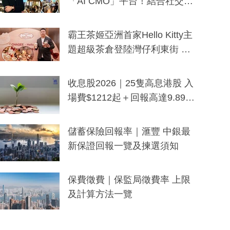
「AI CMO」平台！結合社交聆
聽與廣東話大模型 助中小企數
分鐘生成「貼地」宣傳短片
霸王茶姬亞洲首家Hello Kitty主
題超級茶倉登陸灣仔利東街 推
出首創「伯爵紅茶色」Hello Kitt
y及香港限定特調系列
收息股2026｜25隻高息港股 入
場費$1212起＋回報高達9.89
厘！持續更新
儲蓄保險回報率｜滙豐 中銀最
新保證回報一覽及揀選須知
保費徵費｜保監局徵費率 上限
及計算方法一覽