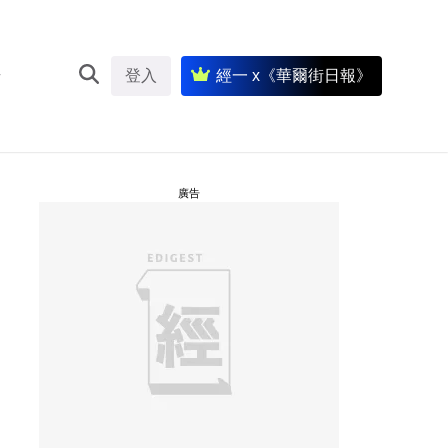
登入
經一 x《華爾街日報》
廣告