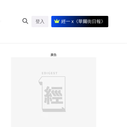
登入
經一 x《華爾街日報》
廣告