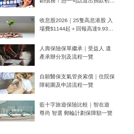
銷債務！憑一句話道出捐款初
衷：加州26萬人接獲免債通知、
一度被誤當詐騙手段
收息股2026｜25隻高息港股 入
場費$1144起＋回報高達9.93
厘！持續更新
人壽保險保單繼承｜受益人 遺
產承辦分別及流程一覽
自願醫保支氣管炎索償｜住院保
障範圍及申請流程一覽
藍十字旅遊保險比較｜智在遊
尊尚 智選 郵輪計劃保障額一覽