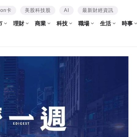
mon卡
美股科技股
AI
最新財經資訊
市
理財
商業
科技
職場
生活
時事