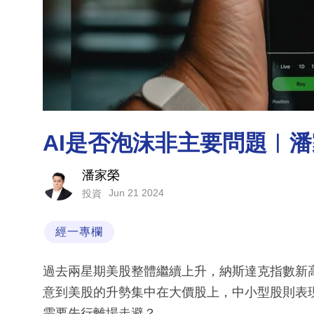
AI是否泡沫非主要問題︳
潘家榮
Jun 21 2024
投資
經一專欄
過去兩星期美股整體繼續上升，納斯達克指數新高
意到美股的升勢集中在大價股上，中小型股則表
需要先行離場走避？