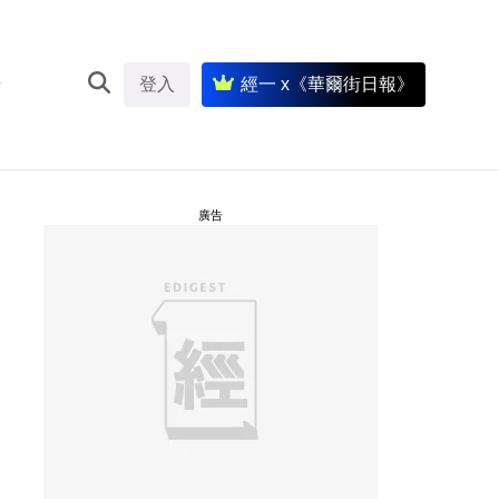
登入
經一 x《華爾街日報》
廣告