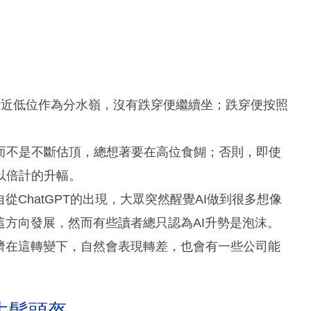
附近低位作為分水嶺，沒有跌穿便繼續坐；跌穿便按照
而不是不斷估頂，總想著要在高位食餬；否則，即使
以倍計的升幅。
從ChatGPT的出現，大眾突然醒覺AI做到很多想像
這方向發展，然而有些讀者總只認為AI升勢是泡沫。
濟在這轉變下，自然會表現轉差，也會有一些公司能
生髮頭盔