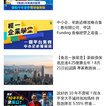
中小企、初創必睇攻略合集
｜教你開公司、申請
Funding 進修經營之道搵大
錢！
【食息一族留意】新銀債保
底息達4.25厘勝去年！8月
21日起認購 專家教路抽 20
至 30 手 鎖定三年高息
說好的 10 年不賣呢？段永
平突大手減持泡泡瑪特 持
股急降至 5.55% 劈逾