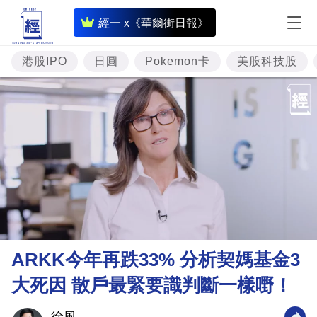
即
經一 x《華爾街日報》
時
財
港股IPO
日圓
Pokemon卡
美股科技股
經
專
題
投
資
樓
市
理
ARKK今年再跌33% 分析契媽基金3
財
大死因 散戶最緊要識判斷一樣嘢！
商
業