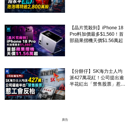
2,800 萬股 4月才入局 上月
剛向網民派定心丸
【晶片荒殺到】iPhone 18
Pro料加價最多$1,560！首
部蘋果摺機天價$1.56萬起
【分餅仔】SK海力士人均
派427萬花紅！公司提出逾
半花紅出「禁售股票」惹工
會反枱
廣告