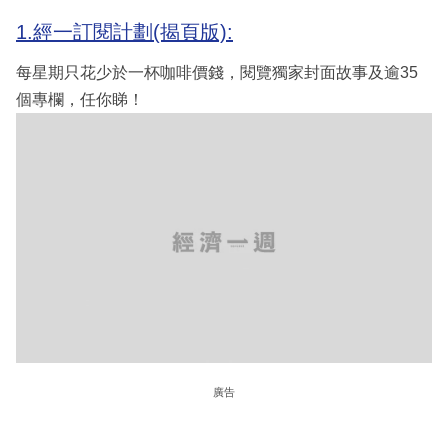
1.經一訂閱計劃(揭頁版):
每星期只花少於一杯咖啡價錢，閱覽獨家封面故事及逾35
個專欄，任你睇！
廣告