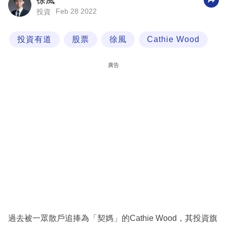
徐風
Feb 28 2022
投資
科
技
投資有道
股票
徐風
Cathie Wood
職
場
廣告
生
活
時
事
專
欄
訂
閱
專
過去被一眾散戶追捧為「契媽」的Cathie Wood，其投資旗
區