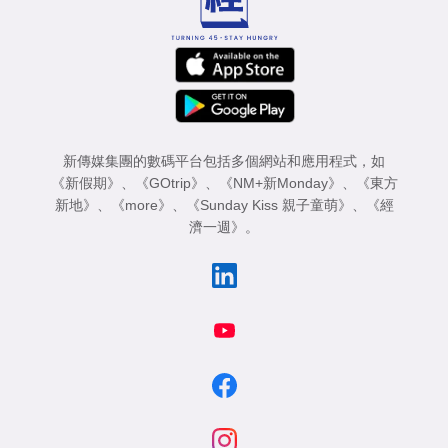
新傳媒集團的數碼平台包括多個網站和應用程式，如
《新假期》
、
《GOtrip》
、
《NM+新Monday》
、
《東方
新地》
、
《more》
、
《Sunday Kiss 親子童萌》
、
《經
濟一週》
。