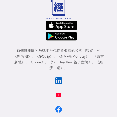
新傳媒集團的數碼平台包括多個網站和應用程式，如
《新假期》
、
《GOtrip》
、
《NM+新Monday》
、
《東方
新地》
、
《more》
、
《Sunday Kiss 親子童萌》
、
《經
濟一週》
。