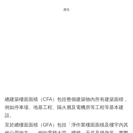
科
廣告
技
職
場
生
活
時
事
專
欄
總建築樓面面積（CFA）包括整個建築物內所有建築面積，
訂
例如停車場、地基工程、隔火層及電機房等工程等基本建
閱
設。
專
至於總樓面面積（GFA）包括「淨作業樓面面積及樓宇內其
區
他公用地方」，例如電梯大堂、樓梯、天井及牆身等，實際