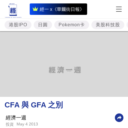
即
經一 x《華爾街日報》
時
財
港股IPO
日圓
Pokemon卡
美股科技股
經
專
題
投
資
樓
市
理
CFA 與 GFA 之別
財
商
經濟一週
May 4 2013
投資
業