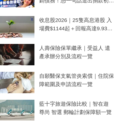
銷債務！憑一句話道出捐款初
衷：加州26萬人接獲免債通知、
一度被誤當詐騙手段
收息股2026｜25隻高息港股 入
場費$1144起＋回報高達9.93
厘！持續更新
人壽保險保單繼承｜受益人 遺
產承辦分別及流程一覽
自願醫保支氣管炎索償｜住院保
障範圍及申請流程一覽
藍十字旅遊保險比較｜智在遊
尊尚 智選 郵輪計劃保障額一覽