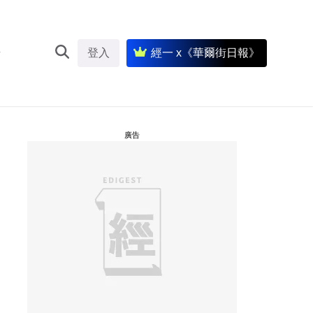
登入
經一 x《華爾街日報》
廣告