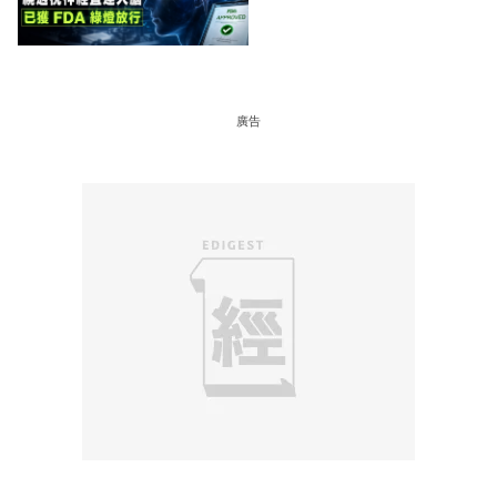
經直連大腦 已獲 FDA 綠燈
放行
廣告