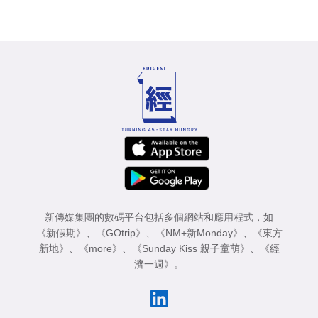
新傳媒集團的數碼平台包括多個網站和應用程式，如
《新假期》
、
《GOtrip》
、
《NM+新Monday》
、
《東方
新地》
、
《more》
、
《Sunday Kiss 親子童萌》
、
《經
濟一週》
。