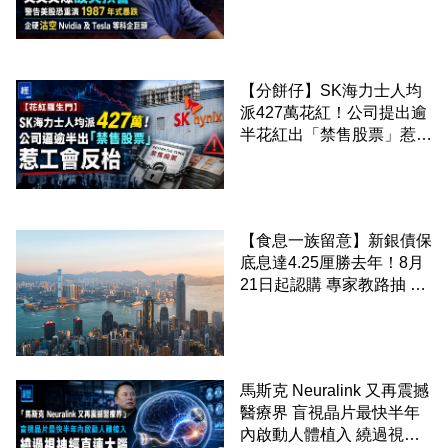
硬沽空 Nvidia 及 Tesla 等
科企巨頭
【分餅仔】SK海力士人均
派427萬花紅！公司提出逾
半花紅出「禁售股票」惹工
會反枱
【食息一族留意】新銀債保
底息達4.25厘勝去年！8月
21日起認購 專家教路抽 20
至 30 手 鎖定三年高息
馬斯克 Neuralink 又再震撼
醫療界 盲視晶片最快半年
內啟動人體植入 繞過視神