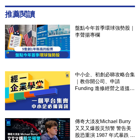
推薦閱讀
盤點今年首季環球強勢股｜
李聲揚專欄
中小企、初創必睇攻略合集
｜教你開公司、申請
Funding 進修經營之道搵大
錢！
傳奇大淡友Michael Burry
又又又爆股災預警 警告美
股恐重演 1987 年式暴跌 企