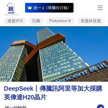
即
經一 x《華爾街日報》
時
財
港股IPO
日圓
Pokemon卡
美股科技股
經
專
題
投
資
樓
市
理
DeepSeek丨傳騰訊阿里等加大採購
財
英偉達H20晶片
商
業