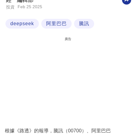
經一編輯部
Feb 25 2025
投資
科
技
deepseek
阿里巴巴
騰訊
職
場
廣告
生
活
時
事
專
欄
訂
閱
專
根據《路透》的報導，騰訊（00700）、阿里巴巴
區