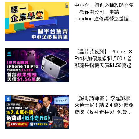
中小企、初創必睇攻略合集
｜教你開公司、申請
Funding 進修經營之道搵大
錢！
【晶片荒殺到】iPhone 18
Pro料加價最多$1,560！首
部蘋果摺機天價$1.56萬起
【誠哥請睇戲 】李嘉誠聯
乘迪士尼！請 2.4 萬外傭免
費睇《反斗奇兵5》免費包
爆谷飲品 送埋獨家紀念品