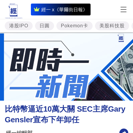
即
經一 x《華爾街日報》
時
財
港股IPO
日圓
Pokemon卡
美股科技股
經
專
題
投
資
樓
市
理
比特幣逼近10萬大關 SEC主席Gary
財
Gensler宣布下年卸任
商
業