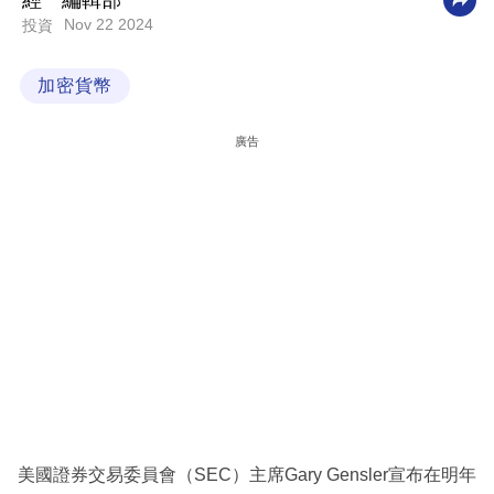
經一編輯部
Nov 22 2024
投資
科
技
加密貨幣
職
場
廣告
生
活
時
事
專
欄
訂
閱
專
美國證券交易委員會（SEC）主席Gary Gensler宣布在明年
區