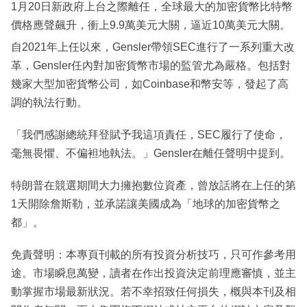
1月20日新政府上台之際離任，全球最大的加密貨幣比特幣
價格應聲飆升，衝上9.9萬美元大關，逼近10萬美元大關。
自2021年上任以來，Gensler帶領SEC進行了一系列重大改
革，Gensler任內對加密貨幣市場的監管尤為嚴格。包括對
幾家大型加密貨幣公司，如Coinbase和幣安等，發起了高
調的執法行動。
「我們感謝總統拜登賦予我這項責任，SEC履行了使命，
毫無畏懼、不偏袒地執法。」Gensler在離任聲明中提到。
特朗普在競選期間大力擁抱數位資產，曾放話將在上任的第
1天開除詹斯勒，並承諾讓美國成為「地球的加密貨幣之
都」。
免責聲明：本專頁刊載的所有投資分析技巧，只可作參考用
途。市場瞬息萬變，讀者在作出投資決定前理應審慎，並主
動掌握市場最新狀況。若不幸招致任何損失，概與本刊及相