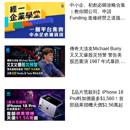
中小企、初創必睇攻略合集
｜教你開公司、申請
Funding 進修經營之道搵大
錢！
傳奇大淡友Michael Burry
又又又爆股災預警 警告美
股恐重演 1987 年式暴跌 企
硬沽空 Nvidia 及 Tesla 等
科企巨頭
【晶片荒殺到】iPhone 18
Pro料加價最多$1,560！首
部蘋果摺機天價$1.56萬起