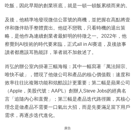
吃飯，因此早期的創業班底，就是一頓一頓飯累積而來的。
及後，他精準地發現微信公眾號的商機，並把握在高點將壹
伴和微伴助手整體賣出。他從不戀戰，只看時機的退出策
略，是他作為連續創業者最鮮明的特徵之一。2022年，他
察覺到AI技術的時代要來臨，正式all in AI賽道，及後故事
讀者都應該耳熟能詳，筆者就不加敘述了。
肖弘的辦公室內掛著三幅海報：其中一幅寫著「萬法歸宗、
唯快不破」，體現了他做公司和產品的核心價值觀：速度和
效率往往比複雜功能和炫酷設計更重要；第二幅是蘋果公司
（Apple，美股代號：AAPL）創辦人Steve Jobs的經典名
言「追隨內心和直覺」；第三幅是產品迭代路徑圖，其核心
理念是做產品不需要一口氣出大招，而是先要滿足當下用戶
需求，再逐步迭代進化。
廣告