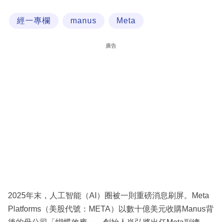
科
經一專欄
manus
Meta
技
職
廣告
場
生
活
時
事
專
欄
訂
閱
2025年末，人工智能（AI）圈被一則重磅消息刷屏。Meta
專
Platforms（美股代號：META）以數十億美元收購Manus背
區