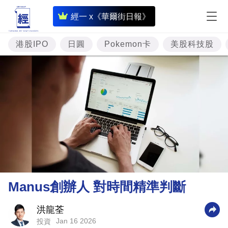
即
經一 x《華爾街日報》
時
財
港股IPO
日圓
Pokemon卡
美股科技股
經
專
題
投
資
樓
市
理
Manus創辦人 對時間精準判斷
財
商
洪龍荃
Jan 16 2026
投資
業