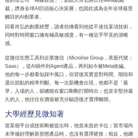
後的母公司「蝴蝶效應」，創始人肖弘將出任Meta副總
裁，躋身全球AI巨頭核心決策層，也因此成為去年全球最受
觸目的AI創業者。
回看肖弘的創業經歷，讀者彷彿看到他從不迷信某項技術，
同時對時間窗口擁有極高敏感度，有一種近乎罕見的清晰
感。
從微信生態工具到企業微信（Microlise Group，美股代號：
Saas），從AI插件到Agent產品，再到如今被Meta收編。
他的每一步都看似踩中風口，但背後其實是對時間、階段和
退出節點的精準判斷。每一次新機會出現，他都不是「最
早」入場的人，卻總能在窗口剛剛打開時出；也並非堅持最
久的人，他往往在價值被充分驗證後才選擇離開。
大學經歷見微知著
當某個平台或技術剛被提出時，他並未急於卡位；當市場尚
未準備好理解新形態產品時，也沒有選擇硬推；相反，他總