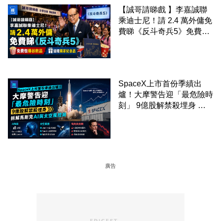
【誠哥請睇戲 】李嘉誠聯
乘迪士尼！請 2.4 萬外傭免
費睇《反斗奇兵5》免費包
爆谷飲品 送埋獨家紀念品
SpaceX上市首份季績出
爐！大摩警告迎「最危險時
刻」 9億股解禁殺埋身 拆
解馬斯克AI與太空風控局
廣告