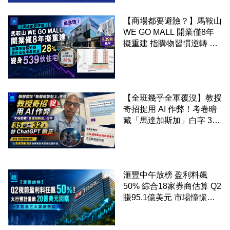
【商場都要避險？】馬鞍山
WE GO MALL 開業僅8年
擬重建 指購物習慣逆轉 餐
飲出租率暴跌至 28% 變身
539伙住宅
【全班幾乎全軍覆沒】教授
奇招捉用 AI 作弊！考卷暗
藏「馬達加斯加」白字 35
學生 32 人抄 ChatGPT 斷
正
滙豐中午放榜 盈利料飆
50% 綜合18家券商估算 Q2
賺95.1億美元 市場憧憬重
啟20億美元回購 一文看清
三大業績焦點