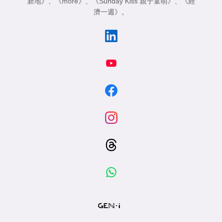
新地》
、
《more》
、
《Sunday Kiss 親子童萌》
、
《經
濟一週》
。