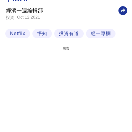
科
經濟一週編輯部
技
Oct 12 2021
投資
職
Netflix
悟知
投資有道
經一專欄
場
生
廣告
活
時
事
專
欄
訂
閱
專
區