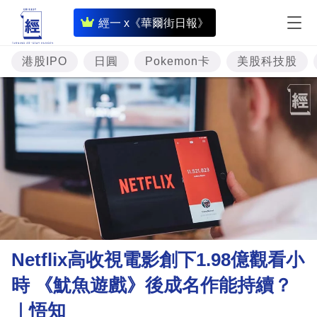
即
經一 x《華爾街日報》
時
財
港股IPO
日圓
Pokemon卡
美股科技股
經
專
題
投
資
樓
市
理
Netflix高收視電影創下1.98億觀看小
財
時 《魷魚遊戲》後成名作能持續？
商
｜悟知
業