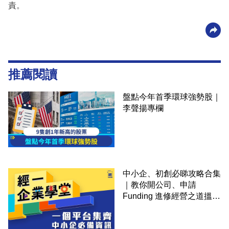
責。
推薦閱讀
盤點今年首季環球強勢股｜
李聲揚專欄
中小企、初創必睇攻略合集
｜教你開公司、申請
Funding 進修經營之道搵大
錢！