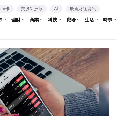
mon卡
美股科技股
AI
最新財經資訊
市
理財
商業
科技
職場
生活
時事