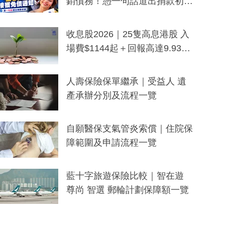
銷債務！憑一句話道出捐款初
衷：加州26萬人接獲免債通知、
一度被誤當詐騙手段
收息股2026｜25隻高息港股 入
場費$1144起＋回報高達9.93
厘！持續更新
人壽保險保單繼承｜受益人 遺
產承辦分別及流程一覽
自願醫保支氣管炎索償｜住院保
障範圍及申請流程一覽
藍十字旅遊保險比較｜智在遊
尊尚 智選 郵輪計劃保障額一覽