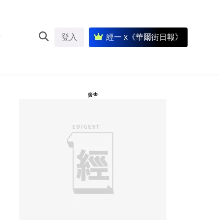
登入
經一 x《華爾街日報》
廣告