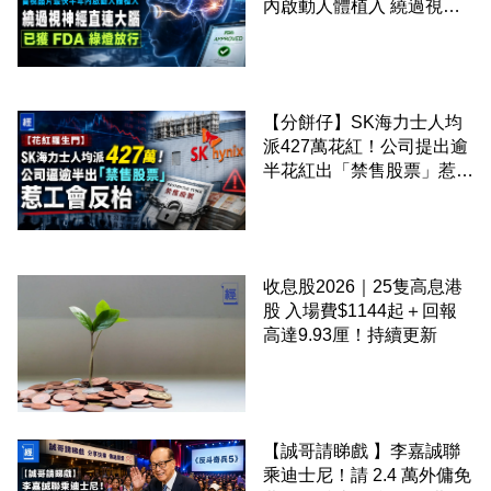
內啟動人體植入 繞過視神
經直連大腦 已獲 FDA 綠燈
放行
【分餅仔】SK海力士人均
派427萬花紅！公司提出逾
半花紅出「禁售股票」惹工
會反枱
收息股2026｜25隻高息港
股 入場費$1144起＋回報
高達9.93厘！持續更新
【誠哥請睇戲 】李嘉誠聯
乘迪士尼！請 2.4 萬外傭免