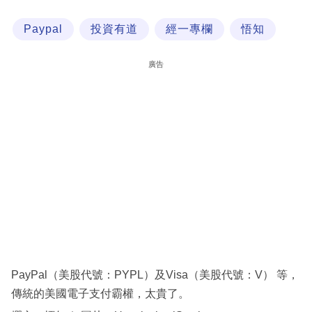
科
Paypal
投資有道
經一專欄
悟知
技
職
廣告
場
生
活
時
事
專
欄
訂
閱
PayPal（美股代號：PYPL）及Visa（美股代號：V） 等，
專
傳統的美國電子支付霸權，太貴了。
區