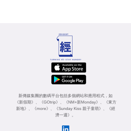
新傳媒集團的數碼平台包括多個網站和應用程式，如
《新假期》
、
《GOtrip》
、
《NM+新Monday》
、
《東方
新地》
、
《more》
、
《Sunday Kiss 親子童萌》
、
《經
濟一週》
。