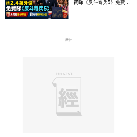
費睇《反斗奇兵5》免費包
爆谷飲品 送埋獨家紀念品
廣告