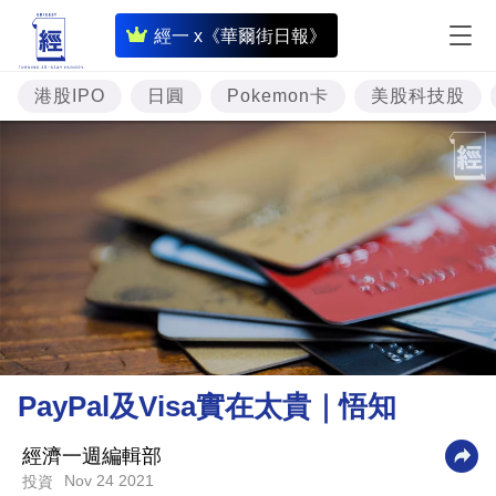
即
經一 x《華爾街日報》
時
財
港股IPO
日圓
Pokemon卡
美股科技股
經
專
題
投
資
樓
市
理
PayPal及Visa實在太貴｜悟知
財
商
經濟一週編輯部
Nov 24 2021
投資
業