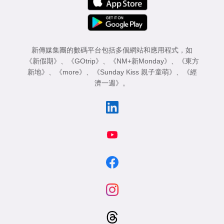
新傳媒集團的數碼平台包括多個網站和應用程式，如
《新假期》
、
《GOtrip》
、
《NM+新Monday》
、
《東方
新地》
、
《more》
、
《Sunday Kiss 親子童萌》
、
《經
濟一週》
。