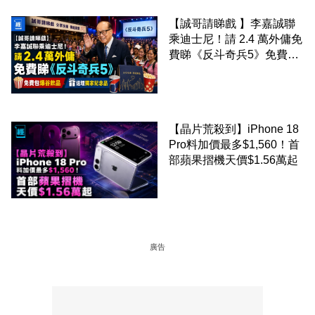
【誠哥請睇戲 】李嘉誠聯
乘迪士尼！請 2.4 萬外傭免
費睇《反斗奇兵5》免費包
爆谷飲品 送埋獨家紀念品
【晶片荒殺到】iPhone 18
Pro料加價最多$1,560！首
部蘋果摺機天價$1.56萬起
廣告