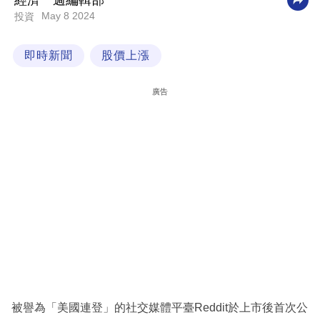
經濟一週編輯部
May 8 2024
投資
科
技
即時新聞
股價上漲
職
場
廣告
生
活
時
事
專
欄
訂
閱
專
被譽為「美國連登」的社交媒體平臺Reddit於上市後首次公
區