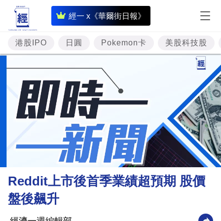
即
經一 x《華爾街日報》
時
財
港股IPO
日圓
Pokemon卡
美股科技股
經
專
題
投
資
樓
市
理
Reddit上市後首季業績超預期 股價
財
盤後飆升
商
業