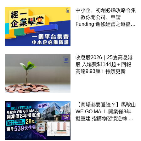
中小企、初創必睇攻略合集
｜教你開公司、申請
Funding 進修經營之道搵大
錢！
收息股2026｜25隻高息港
股 入場費$1144起＋回報
高達9.93厘！持續更新
【商場都要避險？】馬鞍山
WE GO MALL 開業僅8年
擬重建 指購物習慣逆轉 餐
飲出租率暴跌至 28% 變身
539伙住宅