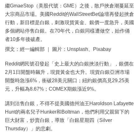
繼GmaeStop（美股代號：GME）之後，散戶挾倉潮蔓延至
大宗商品市場。美國Reddit的WallStreetBet論壇再發起挾倉
行動，新目標是白銀，刺激現貨黃金、銀價一度急升，美國
多個網站停售白銀。在70年代，白銀同樣遭做空，始作俑
者10多年後破產。
撰文：經一編輯部 ｜ 圖片：Unsplash、Pixabay
Reddit網民號召發起「史上最大的白銀挾淡行動」，銀價在
2月1日開盤時飆升，現貨黃金也大升。現貨白銀亞洲市場
開盤時急漲6%，衝破28美元關口；紐約銀價高見29.25美
元，升幅為8.67%；COMEX期銀漲近9%。
講到沽售白銀，不得不提美國德州油王Haroldson Lafayette
Hunt的兩名兒子Hunker和Boltman，他們利用父親留下的
巨大財富，炒賣白銀，導致「白銀星期四（Silver
Thursday）」的悲劇。