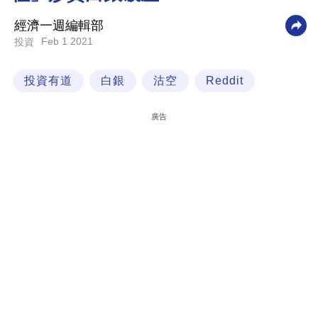
科
經濟一週編輯部
技
Feb 1 2021
投資
職
投資有道
白銀
沽空
Reddit
場
生
廣告
活
時
事
專
欄
訂
閱
專
區