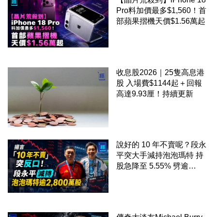
Pro料加價最多$1,560！首
部蘋果摺機天價$1.56萬起
收息股2026｜25隻高息港
股 入場費$1144起＋回報
高達9.93厘！持續更新
說好的 10 年不賣呢？段永
平突大手減持泡泡瑪特 持
股急降至 5.55% 劈逾
2,800 萬股 4月才入局 上月
剛向網民派定心丸