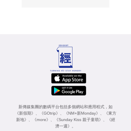
新傳媒集團的數碼平台包括多個網站和應用程式，如
《新假期》
、
《GOtrip》
、
《NM+新Monday》
、
《東方
新地》
、
《more》
、
《Sunday Kiss 親子童萌》
、
《經
濟一週》
。