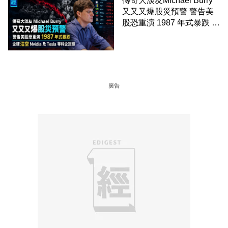
傳奇大淡友Michael Burry
又又又爆股災預警 警告美
股恐重演 1987 年式暴跌 企
硬沽空 Nvidia 及 Tesla 等
科企巨頭
廣告