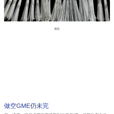
廣告
做空GME仍未完