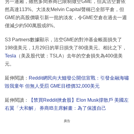
另一邊廂，雖然多間券商已限制做空GME，但其沽空倉依
然高達113%。大淡友Melvin Capital聲稱已全部平倉，但
GME的高股價吸引新一批的淡友，令GME空倉在過去一週
僅減少約500萬股或8%。
S3 Partners數據顯示，沽空GME的對沖基金帳面損失了
198億美元，1月29日的單日損失了80億美元。相比之下，
Tesla
（美及股代號：TSLA）去年的空倉損失為400億美
元。
延伸閱讀：
Reddit網民向大鱷發公開信宣戰：引發金融海嘯
毀我童年 但無人受罰 GME目標價32,000美元
延伸閱讀：
【禁買Reddit挾倉股】Elon Musk撐散戶 美國左
右翼「大和解」 券商IB主席解畫：為了保護自己
廣告