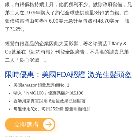
銀，白銀價格持續上升，他們獲利不少。撇除政府儲備，兄
弟二人在1979年購入了約佔全球總供應量3分1的白銀。白
銀價格當時由每盎司6.00美元急升至每盎司48.70美元，漲
了712%。
經營白銀產品的企業因此大受影響，著名珍寶店Tiffany &
Co甚至在《紐約時報》刊登全版廣告，不具名的譴責兄弟
二人「良心泯滅」。
限時優惠：美國FDA認證 激光生髮頭盔
美國amazon鎖量及評價No. 1
輸入「NMG100」優惠碼額外減$100
香港用家真實試用 8週後效果已經顯著
每週使用3次、每日25分鐘 髮量明顯增加
立即選購