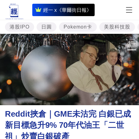
即
經一 x《華爾街日報》
時
財
港股IPO
日圓
Pokemon卡
美股科技股
經
專
題
投
資
樓
市
理
Reddit挾倉｜GME未沽完 白銀已成
財
新目標急升9% 70年代油王「二世
商
祖」炒賣白銀破產
業