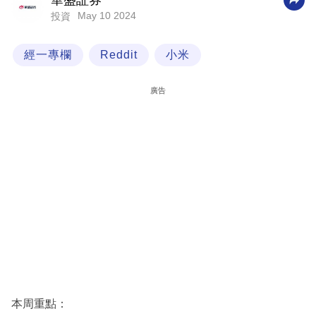
華盛証券
May 10 2024
投資
科
技
經一專欄
Reddit
小米
職
場
廣告
生
活
時
事
專
欄
訂
閱
專
本周重點：
區