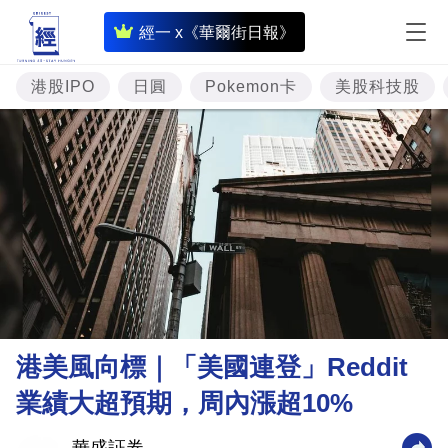
即
經一 x《華爾街日報》
時
財
港股IPO
日圓
Pokemon卡
美股科技股
經
專
題
投
資
樓
市
理
港美風向標｜「美國連登」Reddit
財
業績大超預期，周內漲超10%
商
業