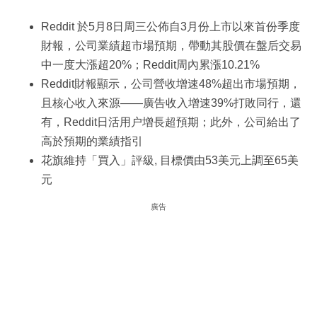
Reddit 於5月8日周三公佈自3月份上市以來首份季度
財報，公司業績超市場預期，帶動其股價在盤后交易
中一度大漲超20%；Reddit周內累漲10.21%
Reddit財報顯示，公司營收增速48%超出市場預期，
且核心收入來源——廣告收入增速39%打敗同行，還
有，Reddit日活用户增長超預期；此外，公司給出了
高於預期的業績指引
花旗維持「買入」評級, 目標價由53美元上調至65美
元
廣告