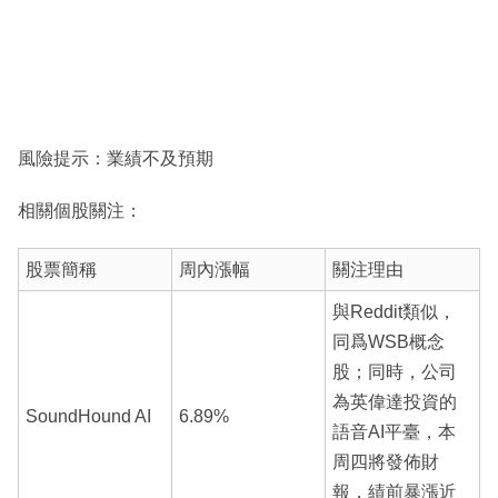
風險提示：業績不及預期
相關個股關注：
股票簡稱
周內漲幅
關注理由
與Reddit類似，
同爲WSB概念
股；同時，公司
為英偉達投資的
SoundHound AI
6.89%
語音AI平臺，本
周四將發佈財
報，績前暴漲近