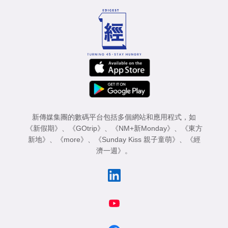
新傳媒集團的數碼平台包括多個網站和應用程式，如
《新假期》
、
《GOtrip》
、
《NM+新Monday》
、
《東方
新地》
、
《more》
、
《Sunday Kiss 親子童萌》
、
《經
濟一週》
。