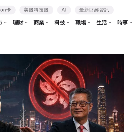
mon卡
美股科技股
AI
最新財經資訊
市
理財
商業
科技
職場
生活
時事