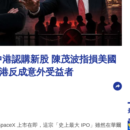
禁中港認購新股 陳茂波指損美國
港反成意外受益者
SpaceX 上市在即，這宗「史上最大 IPO」雖然在華爾