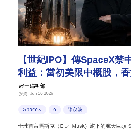
【世紀IPO】傳SpaceX
利益：當初美限中概股，香
經一編輯部
Jun 10 2026
投資
SpaceX
o
陳茂波
全球首富馬斯克（Elon Musk）旗下的航天巨頭 