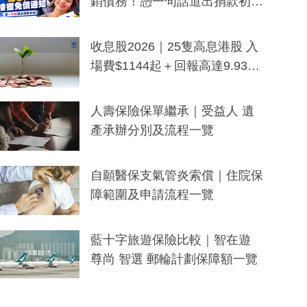
銷債務！憑一句話道出捐款初
衷：加州26萬人接獲免債通知、
一度被誤當詐騙手段
收息股2026｜25隻高息港股 入
場費$1144起＋回報高達9.93
厘！持續更新
人壽保險保單繼承｜受益人 遺
產承辦分別及流程一覽
自願醫保支氣管炎索償｜住院保
障範圍及申請流程一覽
藍十字旅遊保險比較｜智在遊
尊尚 智選 郵輪計劃保障額一覽