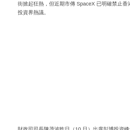
街掀起狂熱，但近期市傳 SpaceX 已明確禁
投資界熱議。
財政司司長陳茂波昨日（10 日）出席彭博投資