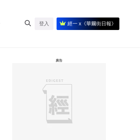
登入
經一 x《華爾街日報》
廣告