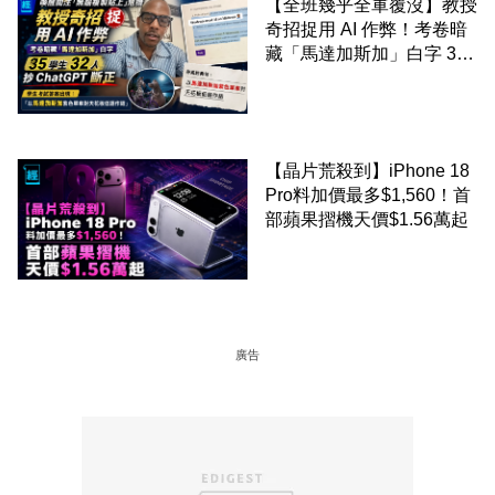
【全班幾乎全軍覆沒】教授
奇招捉用 AI 作弊！考卷暗
藏「馬達加斯加」白字 35
學生 32 人抄 ChatGPT 斷
正
【晶片荒殺到】iPhone 18
Pro料加價最多$1,560！首
部蘋果摺機天價$1.56萬起
廣告