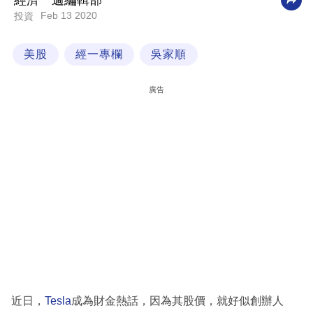
經濟一週編輯部
Feb 13 2020
投資
科
技
美股
經一專欄
吳家順
職
場
廣告
生
活
時
事
專
欄
訂
閱
專
近日，
Tesla
成為財金熱話，因為其股價，就好似創辦人
區