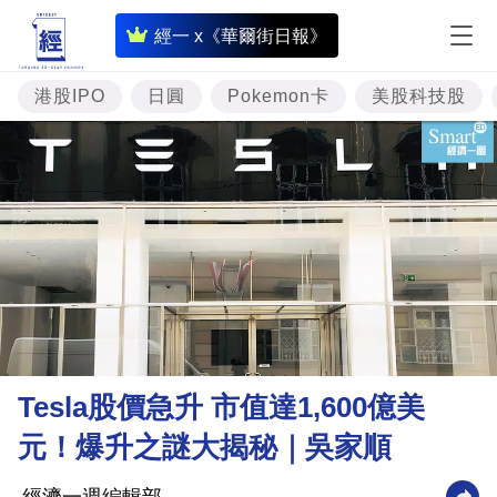
即
經一 x《華爾街日報》
時
財
港股IPO
日圓
Pokemon卡
美股科技股
經
專
題
投
資
樓
市
理
Tesla股價急升 市值達1,600億美
財
元！爆升之謎大揭秘｜吳家順
商
業