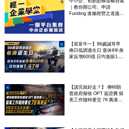
中小企、初創必睇攻略合集
｜教你開公司、申請
Funding 進修經營之道搵大
錢！
【首富牛一】98歲誠哥早
兩日低調過生日 退休8年身
家反增600億 日均進賬1.67
億
【讀完就好走？】 傳特朗
普政府擬收 OPT 簽證費 留
美工作隨時要交 78 萬港元
針對國際畢業生 矽谷華爾
街勢受衝擊