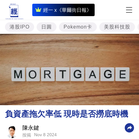
即
經一 x《華爾街日報》
時
財
港股IPO
日圓
Pokemon卡
美股科技股
經
專
題
投
資
樓
市
理
負資產拖欠率低 現時是否撈底時機
財
商
陳永鍵
Nov 8 2024
按揭
業