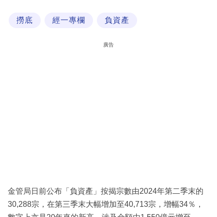
科
撈底
經一專欄
負資產
技
職
廣告
場
生
活
時
事
專
欄
訂
閱
金管局日前公布「負資產」按揭宗數由2024年第二季末的
專
30,288宗，在第三季末大幅增加至40,713宗，增幅34％，
區