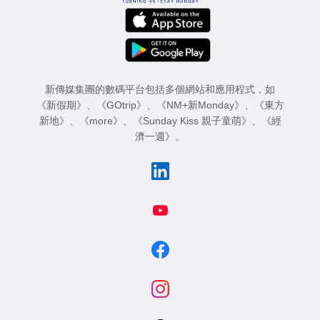
新傳媒集團的數碼平台包括多個網站和應用程式，如
《新假期》
、
《GOtrip》
、
《NM+新Monday》
、
《東方
新地》
、
《more》
、
《Sunday Kiss 親子童萌》
、
《經
濟一週》
。