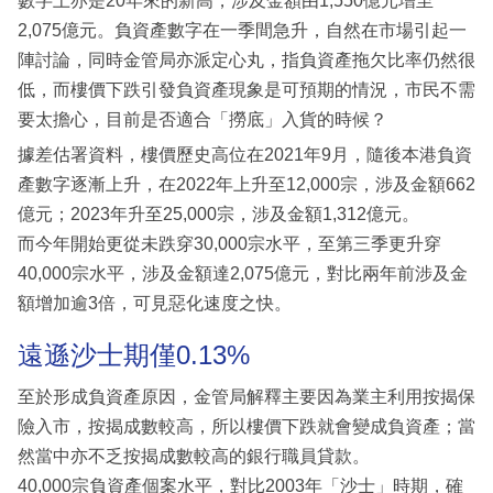
數字上亦是20年來的新高，涉及金額由1,550億元增至
2,075億元。負資產數字在一季間急升，自然在市場引起一
陣討論，同時金管局亦派定心丸，指負資產拖欠比率仍然很
低，而樓價下跌引發負資產現象是可預期的情況，市民不需
要太擔心，目前是否適合「撈底」入貨的時候？
據差估署資料，樓價歷史高位在2021年9月，隨後本港負資
產數字逐漸上升，在2022年上升至12,000宗，涉及金額662
億元；2023年升至25,000宗，涉及金額1,312億元。
而今年開始更從未跌穿30,000宗水平，至第三季更升穿
40,000宗水平，涉及金額達2,075億元，對比兩年前涉及金
額增加逾3倍，可見惡化速度之快。
遠遜沙士期僅0.13%
至於形成負資產原因，金管局解釋主要因為業主利用按揭保
險入市，按揭成數較高，所以樓價下跌就會變成負資產；當
然當中亦不乏按揭成數較高的銀行職員貸款。
40,000宗負資產個案水平，對比2003年「沙士」時期，確