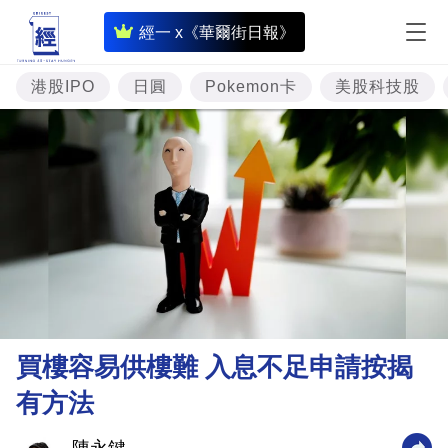
即
經一 x《華爾街日報》
時
財
港股IPO
日圓
Pokemon卡
美股科技股
經
專
題
投
資
樓
市
理
買樓容易供樓難 入息不足申請按揭
財
有方法
商
業