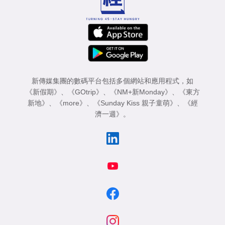
新傳媒集團的數碼平台包括多個網站和應用程式，如
《新假期》
、
《GOtrip》
、
《NM+新Monday》
、
《東方
新地》
、
《more》
、
《Sunday Kiss 親子童萌》
、
《經
濟一週》
。