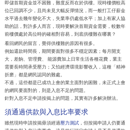
即儲首期資金並不困難，難度反而在於供樓。現時樓價較高
位已回調不少，且尚未見大幅反彈情況，而一般打工仔薪金
水平過去幾年變化不大，失業率仍處低水平；加上有家人協
助的話，對許多人而言，現時要解決首期資金需要，較數年
前樓價處於高位時的確相對容易，到底供樓難在哪裏？
看回網民的留言，覺得供樓難的原因有很多。
例如還款時間長，期間要面對很多不穩定因素；每月開支
大，差餉、管理費、 能源費加上日常生活各種花費，業主
需要長時間承受壓力；又怕經濟環境影響收入，這種「精神
折磨」都是網民認同的難處。
不過，這些都是已成功上會的業主面對的困難，未正式上會
的網民要面對的，則是入息不足的問題。
針對入息不足申請按揭上的問題，其實有許多解決辦法。
須通過供款與入息比率要求
雖然現時申請按揭毋須經過
壓力測試
，但按揭申請人仍要通