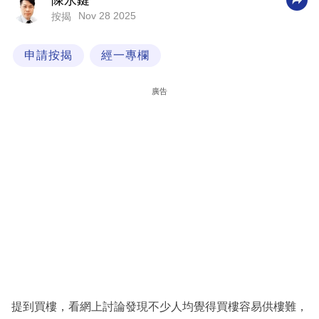
陳永鍵
Nov 28 2025
按揭
科
技
申請按揭
經一專欄
職
場
廣告
生
活
時
事
專
欄
訂
閱
專
提到買樓，看網上討論發現不少人均覺得買樓容易供樓難，
區