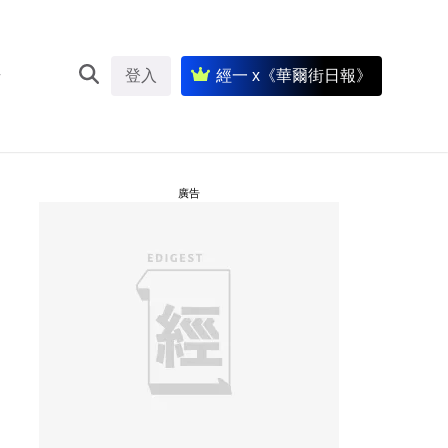
登入
經一 x《華爾街日報》
廣告