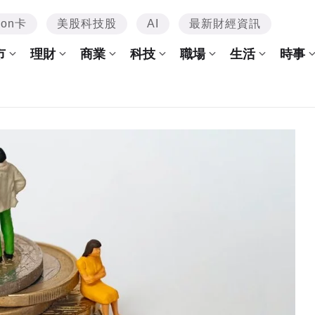
mon卡
美股科技股
AI
最新財經資訊
市
理財
商業
科技
職場
生活
時事