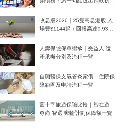
銷債務！憑一句話道出捐款初
衷：加州26萬人接獲免債通知、
一度被誤當詐騙手段
收息股2026｜25隻高息港股 入
場費$1144起＋回報高達9.93
厘！持續更新
人壽保險保單繼承｜受益人 遺
產承辦分別及流程一覽
自願醫保支氣管炎索償｜住院保
障範圍及申請流程一覽
藍十字旅遊保險比較｜智在遊
尊尚 智選 郵輪計劃保障額一覽