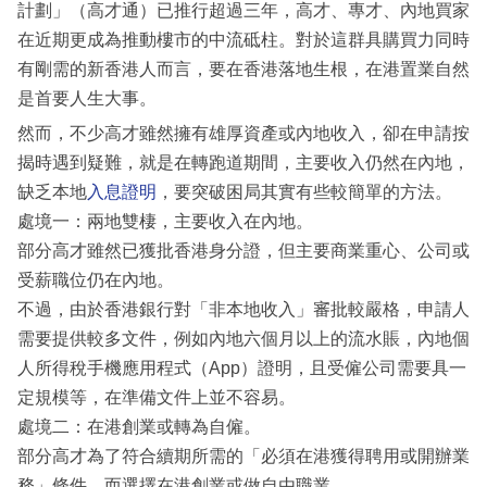
計劃」（高才通）已推行超過三年，高才、專才、內地買家
在近期更成為推動樓市的中流砥柱。對於這群具購買力同時
有剛需的新香港人而言，要在香港落地生根，在港置業自然
是首要人生大事。
然而，不少高才雖然擁有雄厚資產或內地收入，卻在申請按
揭時遇到疑難，就是在轉跑道期間，主要收入仍然在內地，
缺乏本地
入息證明
，要突破困局其實有些較簡單的方法。
處境一：兩地雙棲，主要收入在內地。
部分高才雖然已獲批香港身分證，但主要商業重心、公司或
受薪職位仍在內地。
不過，由於香港銀行對「非本地收入」審批較嚴格，申請人
需要提供較多文件，例如內地六個月以上的流水賬，內地個
人所得稅手機應用程式（App）證明，且受僱公司需要具一
定規模等，在準備文件上並不容易。
處境二：在港創業或轉為自僱。
部分高才為了符合續期所需的「必須在港獲得聘用或開辦業
務」條件，而選擇在港創業或做自由職業。