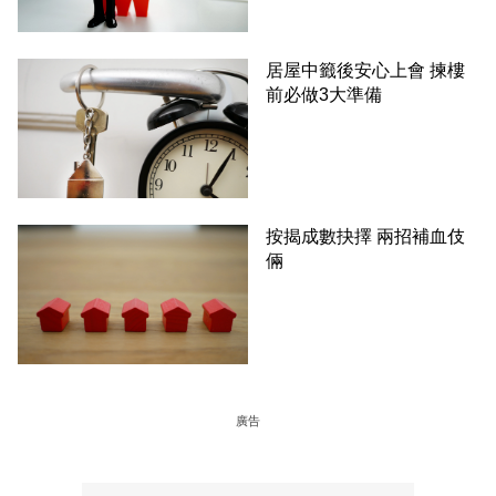
居屋中籤後安心上會 揀樓
前必做3大準備
按揭成數抉擇 兩招補血伎
倆
廣告