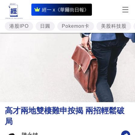
即
經一 x《華爾街日報》
時
財
港股IPO
日圓
Pokemon卡
美股科技股
經
專
題
投
資
樓
市
理
高才兩地雙棲難申按揭 兩招輕鬆破
財
局
商
業