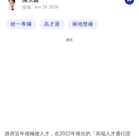
陳永鍵
Jun 26 2026
按揭
科
技
經一專欄
高才通
兩地雙棲
職
場
廣告
生
活
時
事
專
欄
訂
閱
專
政府近年積極搶人才，在2022年推出的「高端人才通行證
區