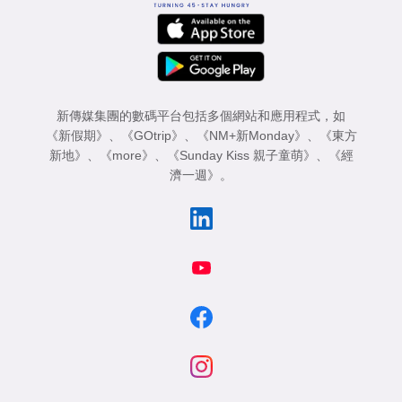
新傳媒集團的數碼平台包括多個網站和應用程式，如
《新假期》
、
《GOtrip》
、
《NM+新Monday》
、
《東方
新地》
、
《more》
、
《Sunday Kiss 親子童萌》
、
《經
濟一週》
。