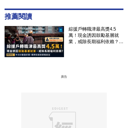
推薦閱讀
綜援戶轉職津最高獎4.5
萬！現金誘因鼓勵基層就
業，戒除長期福利依賴？鄧
家彪：今次計劃是好事，精
準扶貧助單親家庭
廣告