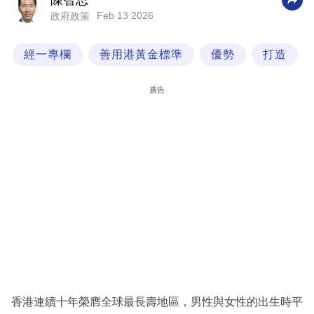
陳智思
Feb 13 2026
政府政策
科
技
經一專欄
善用港黃金標準
優勢
打造
職
場
廣告
生
活
時
事
專
欄
訂
閱
專
香港連續十年榮膺全球最長壽地區，男性與女性的出生時平
區