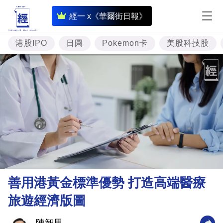
即
經一 x《華爾街日報》
時
財
港股IPO
日圓
Pokemon卡
美股科技股
經
專
題
投
資
樓
市
理
善用港黃金標準優勢 打造高端醫療
財
旅遊經濟版圖
商
業