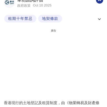
華坊諮詢評估
Oct 10 2025
政府政策
科
技
租期十年禁忌
地契條款
職
創科產業需求
經一專欄
場
廣告
生
活
時
事
專
欄
訂
閱
專
香港現行的土地登記及租賃制度，由《物業轉易及財產條
區