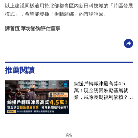
以上建議同樣適用於北部都會區內新田科技城的「片區發展
模式」，希望能發揮「拆牆鬆綁」的市場誘因。
譚善恆 華坊諮詢評估董事
推薦閱讀
綜援戶轉職津最高獎4.5
萬！現金誘因鼓勵基層就
業，戒除長期福利依賴？鄧
家彪：今次計劃是好事，精
準扶貧助單親家庭
廣告