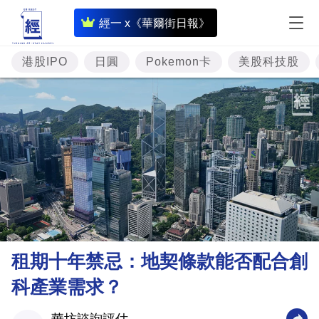
即
經一 x《華爾街日報》
時
財
港股IPO
日圓
Pokemon卡
美股科技股
經
專
題
投
資
樓
市
理
租期十年禁忌：地契條款能否配合創
財
科產業需求？
商
業