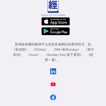
新傳媒集團的數碼平台包括多個網站和應用程式，如
《新假期》
、
《GOtrip》
、
《NM+新Monday》
、
《東方
新地》
、
《more》
、
《Sunday Kiss 親子童萌》
、
《經
濟一週》
。